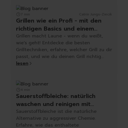
7 min
Catrin Jungs-Ziecik
Grillen wie ein Profi - mit den
richtigen Basics und einem
sauberen Grill
Grillen macht Laune - wenn du weißt,
wie's geht! Entdecke die besten
Grilltechniken, erfahre, welcher Grill zu dir
passt, und wie du deinen Grill richtig
reinigst – mit Produkttipps von
lesen
cleangang.
4 min
Sauerstoffbleiche: natürlich
waschen und reinigen mit
Natriumpercarbonat
Sauerstoffbleiche ist die natürliche
Alternative zu aggressiver Chemie.
Erfahre, wie das enthaltete