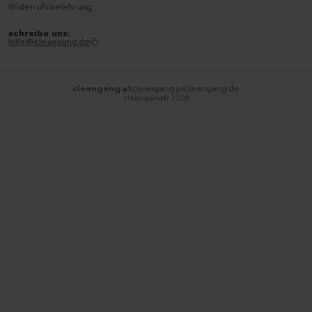
Widerrufsbelehrung
schreibe uns:
hilfe@cleangang.de
cleangang.at
cleangang.pl
cleangang.de
cleangang©
2026