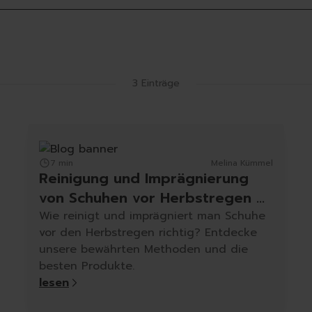
Latest Blog Posts
3 Einträge
7 min
Melina Kümmel
Reinigung und Imprägnierung
von Schuhen vor Herbstregen –
Teil 2
Wie reinigt und imprägniert man Schuhe
vor den Herbstregen richtig? Entdecke
unsere bewährten Methoden und die
besten Produkte.
lesen