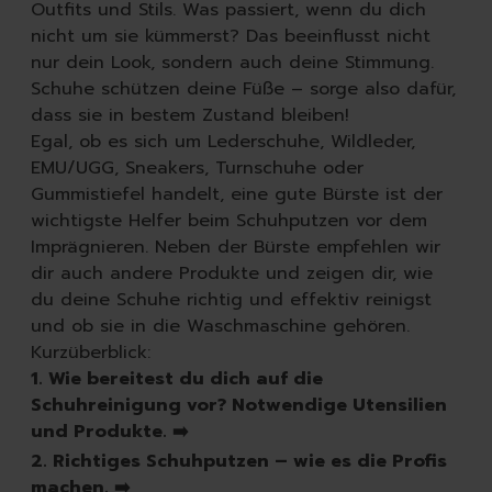
Spülmittel
Outfits und Stils. Was passiert, wenn du dich
Spülbürsten | Spülsch
nicht um sie kümmerst? Das beeinflusst nicht
Geschirrtücher
nur dein Look, sondern auch deine Stimmung.
Spülzubehör
Schuhe schützen deine Füße – sorge also dafür,
Autopflege
dass sie in bestem Zustand bleiben!
Innenraum | Cockpit
Egal, ob es sich um Lederschuhe, Wildleder,
Außen | Lack
EMU/UGG, Sneakers, Turnschuhe oder
Felgen | Reifen | Gumm
Gummistiefel handelt, eine gute Bürste ist der
Autodüfte
wichtigste Helfer beim Schuhputzen vor dem
Auto Shampoo
Imprägnieren. Neben der Bürste empfehlen wir
Autopflege-Zubehör
dir auch andere Produkte und zeigen dir, wie
Schuhpflege
du deine Schuhe richtig und effektiv reinigst
Sneakerreinigung
und ob sie in die Waschmaschine gehören.
Schuhreinigung
Kurzüberblick:
Schuhbürsten
1. Wie bereitest du dich auf die
Schuhcreme
Schuhreinigung vor? Notwendige Utensilien
Schuhimprägnierung
und Produkte. ➡️
Duft | Kerzen
2. Richtiges Schuhputzen – wie es die Profis
Lufterfrischer
machen. ➡️