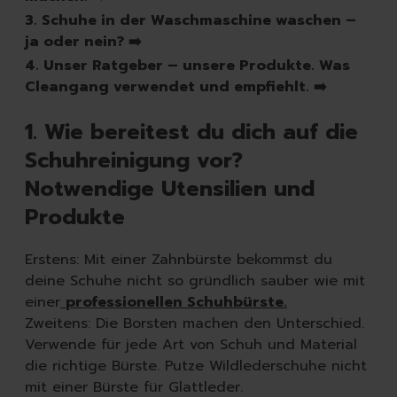
Raumdüfte
3. Schuhe in der Waschmaschine waschen –
Kerzen
ja oder nein? ➡️
Hygiene
4. Unser Ratgeber – unsere Produkte. Was
Handseifen
Cleangang verwendet und empfiehlt. ➡️
Handschuhe
Müllbeutel | Eimer
1. Wie bereitest du dich auf die
Haushaltspapier
Schuhreinigung vor?
Tücher | Schwämme | Bürste
Mikrofaser-Tücher
Notwendige Utensilien und
Schwämme | Schwammt
Produkte
Feuchttücher
Bürsten
Erstens: Mit einer Zahnbürste bekommst du
deine Schuhe nicht so gründlich sauber wie mit
einer
professionellen Schuhbürste.
Zweitens: Die Borsten machen den Unterschied.
Verwende für jede Art von Schuh und Material
die richtige Bürste. Putze Wildlederschuhe nicht
mit einer Bürste für Glattleder.