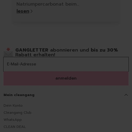
Natriumpercarbonat beim
Wäschewaschen, Fleckenentfernen und
lesen
Reinigen hilft – für ein sauberes Zuhause
ohne Kompromisse.
GANGLETTER
abonnieren und
bis zu 30%
Rabatt erhalten!
anmelden
Mein cleangang
Dein Konto
Cleangang Club
WhatsApp
CLEAN DEAL