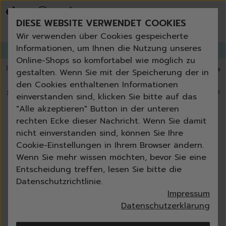
Bestseller
Angebote der Woche
DIESE WEBSITE VERWENDET COOKIES
Neu
Erneut bestellen
Wir verwenden über Cookies gespeicherte
Essentials für dein Zuhause
Informationen, um Ihnen die Nutzung unseres
GANGLETTER
abonnieren und
bis zu 30%
Rabatt erhalten!
Universal & Ökoprodukte
Online-Shops so komfortabel wie möglich zu
Spring by Jenna
💥 Fugenbürste gratis ab 60 € Bestellwert
⭐️ 4,8 TrustPilot score
📦 Versa
gestalten. Wenn Sie mit der Speicherung der in
Sets
den Cookies enthaltenen Informationen
Reiniger
🏠
›
Blog
›
Reinigung und Imprägnierung von Schuhen vor Herbs
einverstanden sind, klicken Sie bitte auf das
Küche
"Alle akzeptieren" Button in der unteren
Bad | WC
Reinigung und Imprägnierung von
rechten Ecke dieser Nachricht. Wenn Sie damit
Fenster | Glas | Spiegel
Schuhen vor Herbstregen, Teil 1
nicht einverstanden sind, können Sie Ihre
Möbelreiniger
Cookie-Einstellungen in Ihrem Browser ändern.
Bodenreiniger
Catrin Jungs-Ziecik
Wenn Sie mehr wissen möchten, bevor Sie eine
05-11-2024
7 min
Wischmopps | Besen | E
Entscheidung treffen, lesen Sie bitte die
Außenreiniger
Datenschutzrichtlinie.
Tücher | Schwämme
Impressum
Bürsten
Datenschutzerklärung
Zubehör
Nature All - Öko Reinigung