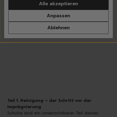
Alle akzeptieren
Waschen
Weißwäsche
Anpassen
Buntwäsche
Schwarzwäsche
Ablehnen
Sportwäsche
Feinwäsche
Universalwaschmittel
Waschpulver
Waschmittel Caps
Flüssigwaschmittel
Weichspüler
Wäscheparfüm
Waschzusatz | Waschma
Fleckenentferner
Textilerfrischer
Waschzubehör
Teil 1. Reinigung – der Schritt vor der
Spülen
Imprägnierung
Geschirrspülmittel, -Ta
Schuhe sind ein unverzichtbarer Teil deines