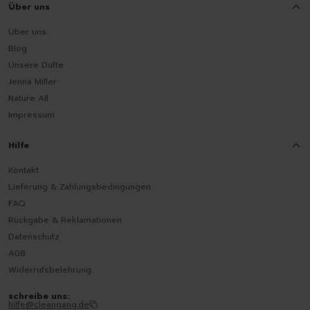
Über uns
Über uns
Blog
Unsere Düfte
Jenna Miller
Nature All
Impressum
Hilfe
Kontakt
Lieferung & Zahlungsbedingungen
FAQ
Rückgabe & Reklamationen
Datenschutz
AGB
Widerrufsbelehrung
schreibe uns:
hilfe@cleangang.de