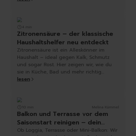
Raumdüfte
Kerzen
Hygiene
Handseifen
4 min
Handschuhe
Zitronensäure – der klassische
Müllbeutel | Eimer
Haushaltshelfer neu entdeckt
Haushaltspapier
Zitronensäure ist ein Alleskönner im
Tücher | Schwämme | Bürste
Haushalt – ideal gegen Kalk, Schmutz
Mikrofaser-Tücher
und sogar Rost. Hier zeigen wir, wie du
Schwämme | Schwammt
sie in Küche, Bad und mehr richtig
Feuchttücher
einsetzt.
lesen
Bürsten
10 min
Melina Kümmel
Balkon und Terrasse vor dem
Saisonstart reinigen – dein
Outdoor-Reset
Ob Loggia, Terrasse oder Mini-Balkon: Wir