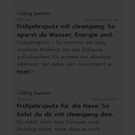
6 min
Catrin Jungs-Ziecik
Frühjahrsputz mit cleangang: So
sparst du Wasser, Energie und
Nerven!
Frühjahrsputz – für manche der lang
ersehnte Moment, um das Zuhause
aufzufrischen, für andere der absolute
Albtraum, der jedes Jahr zurückkehrt wie
Heuschnupfen in der Pollensaison. Egal
lesen
zu welchem Team du gehörst: Putzen
muss sein – aber bitte klug, schnell und
vor allem umweltfreundlich.
5 min
Melina Kümmel
Frühjahrsputz für die Nase: So
holst du dir mit cleangang den
Duft des Frühlings ins Haus
Du willst, dass dein Zuhause nach
Frühling riecht, ohne dass es nach