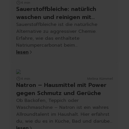
Spülmittel
4 min
Spülbürsten | Spülsch
Sauerstoffbleiche: natürlich
Geschirrtücher
waschen und reinigen mit
Spülzubehör
Natriumpercarbonat
Sauerstoffbleiche ist die natürliche
Autopflege
Alternative zu aggressiver Chemie.
Innenraum | Cockpit
Erfahre, wie das enthaltete
Außen | Lack
Natriumpercarbonat beim
Felgen | Reifen | Gumm
Wäschewaschen, Fleckenentfernen und
lesen
Autodüfte
Reinigen hilft – für ein sauberes Zuhause
Auto Shampoo
ohne Kompromisse.
Autopflege-Zubehör
Schuhpflege
4 min
Melina Kümmel
Sneakerreinigung
Natron – Hausmittel mit Power
Schuhreinigung
gegen Schmutz und Gerüche
Schuhbürsten
Ob Backofen, Teppich oder
Schuhcreme
Waschmaschine – Natron ist ein wahres
Schuhimprägnierung
Allroundtalent im Haushalt. Hier erfährst
Duft | Kerzen
du, wie du es in Küche, Bad und darüber
Lufterfrischer
hinaus richtig anwendest.
lesen