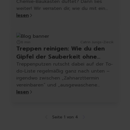
Chemie-Baukasten duftet? Dann lies
weiter! Wir verraten dir, wie du mit ein
paar simplen Tricks und cleangang-
lesen
Produkten frische Vibes ins Haus bringst
– ganz ohne Kopfschmerzen vom
"Frische-Wald-Waschmittel-Aroma". Bist
6 min
Catrin Jungs-Ziecik
du bereit?
Treppen reinigen: Wie du den
Gipfel der Sauberkeit ohne
Stress und Schweiß erklimmst
Treppenputzen rutscht dabei auf der To-
do-Liste regelmäßig ganz nach unten –
irgendwo zwischen „Zahnarzttermin
vereinbaren“ und „ausgewaschene
Leggings aussortieren“. Dabei kann das
lesen
Ganze mit ein paar Tricks nicht nur
einfach, sondern fast schon angenehm
werden!
Seite 1 von 4