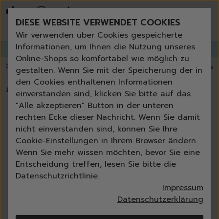
Bestseller
Angebote der Woche
DIESE WEBSITE VERWENDET COOKIES
Neu
Erneut bestellen
Wir verwenden über Cookies gespeicherte
Essentials für dein Zuhause
Informationen, um Ihnen die Nutzung unseres
GANGLETTER
abonnieren und
bis zu 30%
Rabatt erhalten!
Universal & Ökoprodukte
Online-Shops so komfortabel wie möglich zu
Spring by Jenna
💥 Fugenbürste gratis ab 60 € Bestellwert
⭐️ 4,8 TrustPilot score
📦 Versa
gestalten. Wenn Sie mit der Speicherung der in
Sets
den Cookies enthaltenen Informationen
Reiniger
🏠
›
Blog
einverstanden sind, klicken Sie bitte auf das
Küche
"Alle akzeptieren" Button in der unteren
Bad | WC
rechten Ecke dieser Nachricht. Wenn Sie damit
Fenster | Glas | Spiegel
nicht einverstanden sind, können Sie Ihre
42 Einträge
Möbelreiniger
Cookie-Einstellungen in Ihrem Browser ändern.
Bodenreiniger
Wenn Sie mehr wissen möchten, bevor Sie eine
Wischmopps | Besen | E
Entscheidung treffen, lesen Sie bitte die
Außenreiniger
Datenschutzrichtlinie.
Tücher | Schwämme
7 min
Melina Kümmel
Impressum
Bürsten
Reinigung und Imprägnierung
Datenschutzerklärung
Zubehör
von Schuhen vor Herbstregen –
Nature All - Öko Reinigung