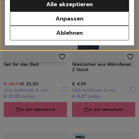
Alle akzeptieren
Waschen
Weißwäsche
Anpassen
Buntwäsche
Schwarzwäsche
Ablehnen
Sportwäsche
Feinwäsche
Universalwaschmittel
Waschpulver
Set für das Bad
Glastücher aus Mikrofaser,
Waschmittel Caps
2 Stück
Flüssigwaschmittel
Weichspüler
€ 26,74
€ 25,30
€ 4,59
Wäscheparfüm
Club beitreten & nur
Club beitreten & nur
Waschzusatz | Waschma
€ 23,53
zahlen
€ 4,27
zahlen
Fleckenentferner
Textilerfrischer
In den Warenkorb
In den Warenkorb
Waschzubehör
Spülen
Geschirrspülmittel, -Ta