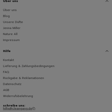
Über uns
Über uns
Blog
Unsere Düfte
Jenna Miller
Nature All
Impressum
Hilfe
Kontakt
Lieferung & Zahlungsbedingungen
FAQ
Rückgabe & Reklamationen
Datenschutz
AGB
Widerrufsbelehrung
schreibe uns:
hilfe@cleangang.de