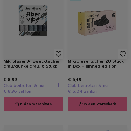
Spülmittel
Spülbürsten | Spülsch
Geschirrtücher
Spülzubehör
Autopflege
Innenraum | Cockpit
Außen | Lack
Felgen | Reifen | Gumm
Autodüfte
Mikrofaser Allzwecktücher
Mikrofasertücher 20 Stück
Auto Shampoo
grau/dunkelgrau, 6 Stück
in Box - limited edition
Autopflege-Zubehör
Schuhpflege
€ 8,99
€ 6,49
Sneakerreinigung
Club beitreten & nur
Club beitreten & nur
€ 8,36
zahlen
€ 6,04
zahlen
Schuhreinigung
Schuhbürsten
In den Warenkorb
In den Warenkorb
Schuhcreme
Schuhimprägnierung
Duft | Kerzen
Lufterfrischer