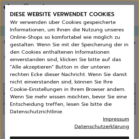
Bestseller
Angebote der Woche
DIESE WEBSITE VERWENDET COOKIES
Neu
Erneut bestellen
Wir verwenden über Cookies gespeicherte
Essentials für dein Zuhause
Informationen, um Ihnen die Nutzung unseres
GANGLETTER
abonnieren und
bis zu 30%
Rabatt erhalten!
Universal & Ökoprodukte
Online-Shops so komfortabel wie möglich zu
Spring by Jenna
💥 Fugenbürste gratis ab 60 € Bestellwert
⭐️ 4,8 TrustPilot score
📦 Versa
gestalten. Wenn Sie mit der Speicherung der in
Sets
den Cookies enthaltenen Informationen
Reiniger
🏠
›
Tücher | Schwämme | Bürsten
›
Mikrofaser-Tücher
einverstanden sind, klicken Sie bitte auf das
Küche
Mikrofaser-Tücher
"Alle akzeptieren" Button in der unteren
Bad | WC
rechten Ecke dieser Nachricht. Wenn Sie damit
Fenster | Glas | Spiegel
nicht einverstanden sind, können Sie Ihre
Möbelreiniger
Sortieren nach
Cookie-Einstellungen in Ihrem Browser ändern.
Bodenreiniger
Wenn Sie mehr wissen möchten, bevor Sie eine
Produktanzahl
Wischmopps | Besen | E
Entscheidung treffen, lesen Sie bitte die
Außenreiniger
Alle Filter
Datenschutzrichtlinie.
Tücher | Schwämme
Impressum
Bürsten
25 Produkte
Datenschutzerklärung
Zubehör
-
5
%
Nature All - Öko Reinigung