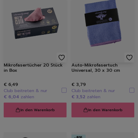
Raumdüfte
Kerzen
Hygiene
Handseifen
Handschuhe
Müllbeutel | Eimer
Haushaltspapier
Tücher | Schwämme | Bürste
Mikrofaser-Tücher
Mikrofasertücher 20 Stück
Auto-Mikrofasertuch
Schwämme | Schwammt
in Box
Universal, 30 x 30 cm
Feuchttücher
Bürsten
€ 6,49
€ 3,79
Club beitreten & nur
Club beitreten & nur
€ 6,04
zahlen
€ 3,52
zahlen
In den Warenkorb
In den Warenkorb
-
8
%