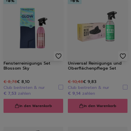
-
8
%
-
6
%
Fensterreinigungs Set
Universal Reinigungs und
Blossom Sky
Oberflächenpflege Set
€ 8,78
€ 8,10
€ 10,48
€ 9,83
Club beitreten & nur
Club beitreten & nur
€ 7,53
zahlen
€ 9,14
zahlen
In den Warenkorb
In den Warenkorb