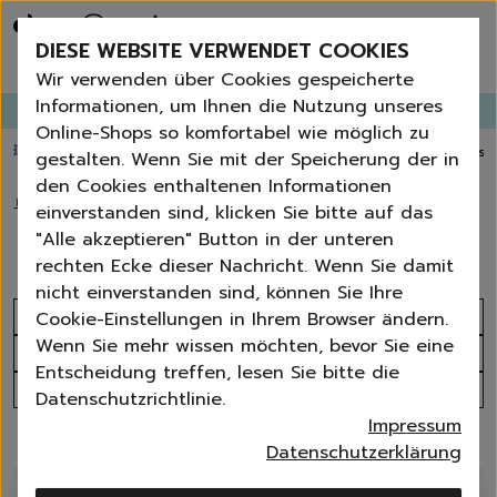
Bestseller
Angebote der Woche
DIESE WEBSITE VERWENDET COOKIES
Neu
Erneut bestellen
Wir verwenden über Cookies gespeicherte
Essentials für dein Zuhause
Informationen, um Ihnen die Nutzung unseres
GANGLETTER
abonnieren und
bis zu 30%
Rabatt erhalten!
Universal & Ökoprodukte
Online-Shops so komfortabel wie möglich zu
Spring by Jenna
💥 Fugenbürste gratis ab 60 € Bestellwert
⭐️ 4,8 TrustPilot score
📦 Versa
gestalten. Wenn Sie mit der Speicherung der in
Sets
den Cookies enthaltenen Informationen
Reiniger
🏠
›
Hygiene
›
Handseifen
einverstanden sind, klicken Sie bitte auf das
Küche
Handseifen
"Alle akzeptieren" Button in der unteren
Bad | WC
rechten Ecke dieser Nachricht. Wenn Sie damit
Fenster | Glas | Spiegel
nicht einverstanden sind, können Sie Ihre
Möbelreiniger
Sortieren nach
Cookie-Einstellungen in Ihrem Browser ändern.
Bodenreiniger
Wenn Sie mehr wissen möchten, bevor Sie eine
Produktanzahl
Wischmopps | Besen | E
Entscheidung treffen, lesen Sie bitte die
Außenreiniger
Alle Filter
Datenschutzrichtlinie.
Tücher | Schwämme
Impressum
Bürsten
4 Produkte
Datenschutzerklärung
Zubehör
-
5
%
Nature All - Öko Reinigung