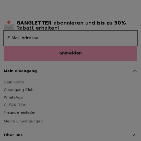
Raumdüfte
Kerzen
Hygiene
GANGLETTER
abonnieren und
bis zu 30%
Handseifen
Rabatt erhalten!
Handschuhe
Müllbeutel | Eimer
Haushaltspapier
anmelden
Tücher | Schwämme | Bürste
Mikrofaser-Tücher
Schwämme | Schwammt
Mein cleangang
Feuchttücher
Dein Konto
Bürsten
Cleangang Club
WhatsApp
CLEAN DEAL
Freunde einladen
Meine Einwilligungen
Über uns