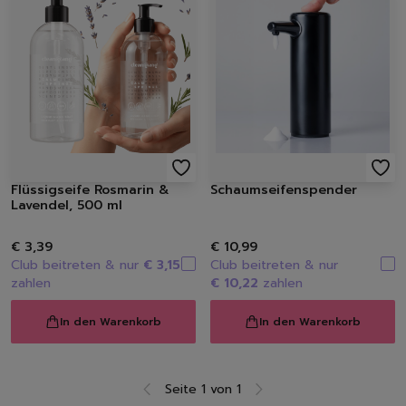
Spülmittel
Spülbürsten | Spülsch
Geschirrtücher
Spülzubehör
Autopflege
Innenraum | Cockpit
Außen | Lack
Felgen | Reifen | Gumm
Autodüfte
Flüssigseife Rosmarin &
Schaumseifenspender
Auto Shampoo
Lavendel, 500 ml
Autopflege-Zubehör
Schuhpflege
€ 3,39
€ 10,99
Sneakerreinigung
Club beitreten & nur
€ 3,15
Club beitreten & nur
zahlen
€ 10,22
zahlen
Schuhreinigung
Schuhbürsten
In den Warenkorb
In den Warenkorb
Schuhcreme
Schuhimprägnierung
Duft | Kerzen
Seite 1 von 1
Lufterfrischer
Löschen