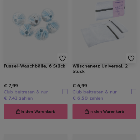
Raumdüfte
Kerzen
Hygiene
Handseifen
Handschuhe
Müllbeutel | Eimer
Haushaltspapier
Tücher | Schwämme | Bürste
Mikrofaser-Tücher
Fussel-Waschbälle, 6 Stück
Wäschenetz Universal, 2
Schwämme | Schwammt
Stück
Feuchttücher
Bürsten
€ 7,99
€ 6,99
Club beitreten & nur
Club beitreten & nur
€ 7,43
zahlen
€ 6,50
zahlen
In den Warenkorb
In den Warenkorb