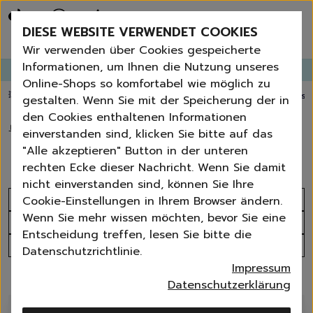
Bestseller
Angebote der Woche
DIESE WEBSITE VERWENDET COOKIES
Neu
Erneut bestellen
Wir verwenden über Cookies gespeicherte
Essentials für dein Zuhause
Informationen, um Ihnen die Nutzung unseres
GANGLETTER
abonnieren und
bis zu 30%
Rabatt erhalten!
Universal & Ökoprodukte
Online-Shops so komfortabel wie möglich zu
Spring by Jenna
💥 Fugenbürste gratis ab 60 € Bestellwert
⭐️ 4,8 TrustPilot score
📦 Versa
gestalten. Wenn Sie mit der Speicherung der in
Sets
den Cookies enthaltenen Informationen
Reiniger
🏠
›
Waschen
›
Waschzubehör
einverstanden sind, klicken Sie bitte auf das
Küche
Waschzubehör
"Alle akzeptieren" Button in der unteren
Bad | WC
rechten Ecke dieser Nachricht. Wenn Sie damit
Fenster | Glas | Spiegel
nicht einverstanden sind, können Sie Ihre
Möbelreiniger
Sortieren nach
Cookie-Einstellungen in Ihrem Browser ändern.
Bodenreiniger
Wenn Sie mehr wissen möchten, bevor Sie eine
Produktanzahl
Wischmopps | Besen | E
Entscheidung treffen, lesen Sie bitte die
Außenreiniger
Alle Filter
Datenschutzrichtlinie.
Tücher | Schwämme
Impressum
Bürsten
12 Produkte
Datenschutzerklärung
Zubehör
Nature All - Öko Reinigung