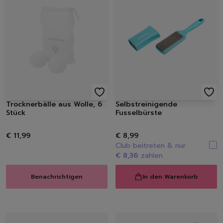
Spülmittel
Spülbürsten | Spülsch
Geschirrtücher
Spülzubehör
Autopflege
Innenraum | Cockpit
Außen | Lack
Felgen | Reifen | Gumm
Autodüfte
Trocknerbälle aus Wolle, 6
Selbstreinigende
Auto Shampoo
Stück
Fusselbürste
Autopflege-Zubehör
Schuhpflege
€ 11,99
€ 8,99
Sneakerreinigung
Club beitreten & nur
€ 8,36
zahlen
Schuhreinigung
Schuhbürsten
Benachrichtigen
In den Warenkorb
Schuhcreme
Schuhimprägnierung
Duft | Kerzen
Lufterfrischer