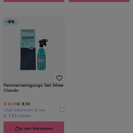
-
8
%
Fensterreinigungs Set Silver
Clouds
€ 8,78
€ 8,10
Club beitreten & nur
€ 7,53
zahlen
In den Warenkorb