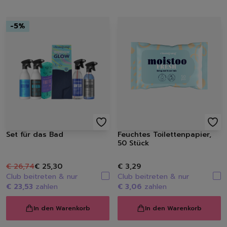
Raumdüfte
Kerzen
-
5
%
Hygiene
Handseifen
Handschuhe
Müllbeutel | Eimer
Haushaltspapier
Tücher | Schwämme | Bürste
Mikrofaser-Tücher
Schwämme | Schwammt
Feuchttücher
Set für das Bad
Feuchtes Toilettenpapier,
Bürsten
50 Stück
€ 26,74
€ 25,30
€ 3,29
Club beitreten & nur
Club beitreten & nur
€ 23,53
zahlen
€ 3,06
zahlen
In den Warenkorb
In den Warenkorb