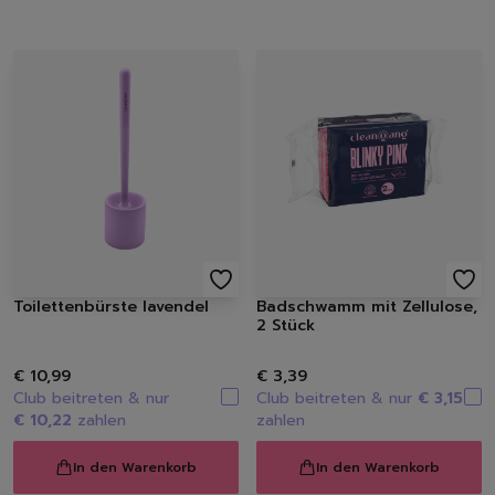
Toilettenbürste lavendel
Badschwamm mit Zellulose,
2 Stück
€ 10,99
€ 3,39
Club beitreten & nur
Club beitreten & nur
€ 3,15
Löschen
€ 10,22
zahlen
zahlen
In den Warenkorb
In den Warenkorb