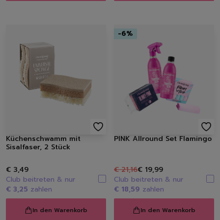
-
6
%
Küchenschwamm mit
PINK Allround Set Flamingo
Sisalfaser, 2 Stück
€ 3,49
€ 21,16
€ 19,99
Club beitreten & nur
Club beitreten & nur
€ 3,25
zahlen
€ 18,59
zahlen
In den Warenkorb
In den Warenkorb