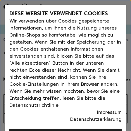
Bestseller
Angebote der Woche
DIESE WEBSITE VERWENDET COOKIES
Neu
Erneut bestellen
Wir verwenden über Cookies gespeicherte
Essentials für dein Zuhause
Informationen, um Ihnen die Nutzung unseres
GANGLETTER
abonnieren und
bis zu 30%
Rabatt erhalten!
Universal & Ökoprodukte
Online-Shops so komfortabel wie möglich zu
Spring by Jenna
💥 Fugenbürste gratis ab 60 € Bestellwert
⭐️ 4,8 TrustPilot score
📦 Versa
gestalten. Wenn Sie mit der Speicherung der in
Sets
den Cookies enthaltenen Informationen
Reiniger
🏠
›
Tücher | Schwämme | Bürsten
einverstanden sind, klicken Sie bitte auf das
Küche
Tücher & Schwämme
"Alle akzeptieren" Button in der unteren
Bad | WC
rechten Ecke dieser Nachricht. Wenn Sie damit
Fenster | Glas | Spiegel
nicht einverstanden sind, können Sie Ihre
Mikrofaser-Tücher
Schwämme | Schwammtücher
Möbelreiniger
Cookie-Einstellungen in Ihrem Browser ändern.
Bodenreiniger
Wenn Sie mehr wissen möchten, bevor Sie eine
Wischmopps | Besen | E
Entscheidung treffen, lesen Sie bitte die
Sortieren nach
Außenreiniger
Datenschutzrichtlinie.
Tücher | Schwämme
Produktanzahl
Impressum
Bürsten
Alle Filter
Datenschutzerklärung
Zubehör
Nature All - Öko Reinigung