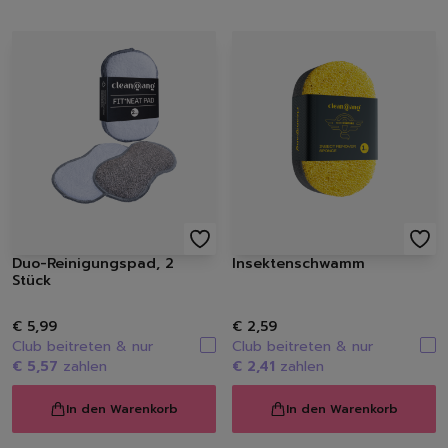
Spülmittel
Spülbürsten | Spülsch
Geschirrtücher
Spülzubehör
Autopflege
Innenraum | Cockpit
Außen | Lack
Felgen | Reifen | Gumm
Autodüfte
Auto Shampoo
Autopflege-Zubehör
Duo-Reinigungspad, 2
Insektenschwamm
Schuhpflege
Stück
Sneakerreinigung
Schuhreinigung
€ 5,99
€ 2,59
Schuhbürsten
Club beitreten & nur
Club beitreten & nur
Schuhcreme
€ 5,57
zahlen
€ 2,41
zahlen
Schuhimprägnierung
Duft | Kerzen
In den Warenkorb
In den Warenkorb
Lufterfrischer