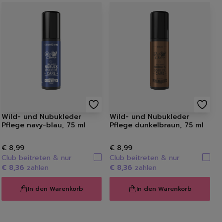
Wild- und Nubukleder
Wild- und Nubukleder
Pflege navy-blau, 75 ml
Pflege dunkelbraun, 75 ml
€ 8,99
€ 8,99
schinenreiniger
Club beitreten & nur
Club beitreten & nur
€ 8,36
zahlen
€ 8,36
zahlen
In den Warenkorb
In den Warenkorb
bs, -Salz & Co.