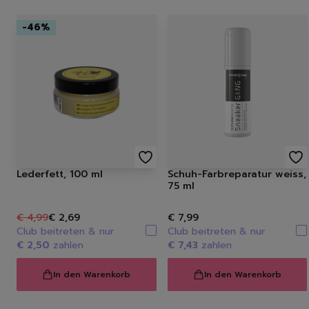
-
46
%
Lederfett, 100 ml
Schuh-Farbreparatur weiss,
75 ml
€ 4,99
€ 2,69
€ 7,99
Club beitreten & nur
Club beitreten & nur
€ 2,50
zahlen
€ 7,43
zahlen
In den Warenkorb
In den Warenkorb