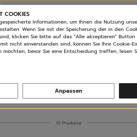
Bestseller
n
Angebote der Woche
T COOKIES
Neu
gespeicherte Informationen, um Ihnen die Nutzung unse
Essentials für dein Zuhause
ANGLETTER
abonnieren und
bis zu 30%
Rabatt erhalte
estalten. Wenn Sie mit der Speicherung der in den Coo
Universal & Ökoprodukte
ind, klicken Sie bitte auf das "Alle akzeptieren" Butto
tPilot score
📦 Versand nach Österreich 3,99 € ab 30 €, 
Spring by Jenna
mit nicht einverstanden sind, können Sie Ihre Cookie-Ei
Sets
möchten, bevor Sie eine Entscheidung treffen, lesen Si
Reiniger
Schuhcreme
Küche
Bad | WC
Fenster | Glas | Spiegel
Möbelreiniger
Anpassen
Bodenreiniger
Sortieren nach
Produktanzahl
Alle Filter
Wischmopps | Besen | E
Außenreiniger
Tücher | Schwämme
Bürsten
10 Produkte
Zubehör
Nature All - Öko Reinigung