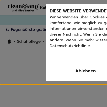
Kategorien
Erneut bestelle
DIESE WEBSITE VERWENDE
Wir verwenden über Cookies 
G
komfortabel wie möglich zu g
Informationen einverstanden s
💥 Fugenbürste gratis ab 60 € Bestellwert
⭐️ 4,8 Trus
dieser Nachricht. Wenn Sie da
ändern. Wenn Sie mehr wissen 
🏠
›
Schuhpflege
›
Schuhcreme
Datenschutzrichtlinie.
Ablehnen