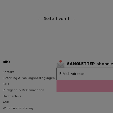
Raumdüfte
Kerzen
Hygiene
Seite 1 von 1
Handseifen
Handschuhe
Müllbeutel | Eimer
Haushaltspapier
Tücher | Schwämme | Bürste
Mikrofaser-Tücher
Schwämme | Schwammt
Hilfe
Feuchttücher
GANGLETTER
abonnie
Bürsten
Kontakt
Lieferung & Zahlungsbedingungen
FAQ
Rückgabe & Reklamationen
Datenschutz
AGB
Widerrufsbelehrung