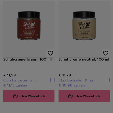
Waschen
Weißwäsche
Buntwäsche
Schwarzwäsche
Sportwäsche
Feinwäsche
Universalwaschmittel
Waschpulver
Waschmittel Caps
Flüssigwaschmittel
Schuhcreme braun, 100 ml
Schuhcreme neutral, 100 ml
Weichspüler
Wäscheparfüm
€ 11,99
€ 11,79
Waschzusatz | Waschma
Club beitreten & nur
Club beitreten & nur
Fleckenentferner
€ 11,15
zahlen
€ 10,96
zahlen
Textilerfrischer
Waschzubehör
In den Warenkorb
In den Warenkorb
Spülen
Geschirrspülmittel, -Ta