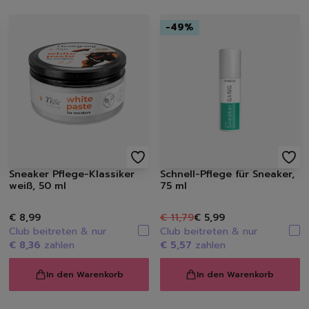
Spülmittel
Spülbürsten | Spülsch
-
49
%
Geschirrtücher
Spülzubehör
Autopflege
Innenraum | Cockpit
Außen | Lack
Felgen | Reifen | Gumm
Autodüfte
Auto Shampoo
Autopflege-Zubehör
Sneaker Pflege-Klassiker
Schnell-Pflege für Sneaker,
Schuhpflege
weiß, 50 ml
75 ml
Sneakerreinigung
Schuhreinigung
€ 8,99
€ 11,79
€ 5,99
Club beitreten & nur
Club beitreten & nur
Schuhbürsten
€ 8,36
zahlen
€ 5,57
zahlen
Schuhcreme
Schuhimprägnierung
In den Warenkorb
In den Warenkorb
Duft | Kerzen
Lufterfrischer