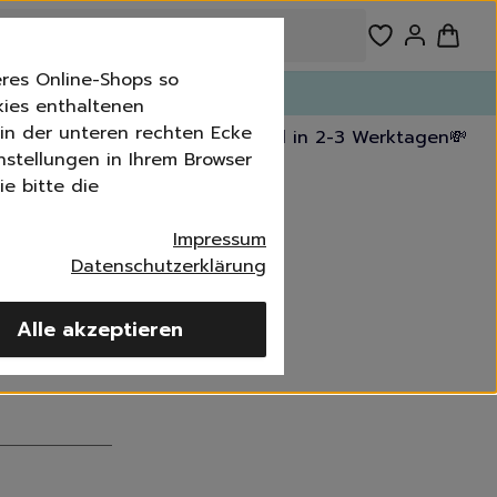
res Online-Shops so
n!
kies enthaltenen
n in der unteren rechten Ecke
kostenfrei ab 39,99 €
🚚 Versand in 2-3 Werktagen
💸 30
nstellungen in Ihrem Browser
e bitte die
Impressum
Datenschutzerklärung
Alle akzeptieren
imer