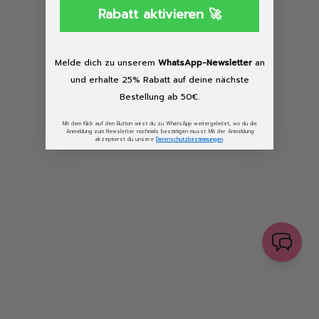
browser console for more information)
.
Rabatt aktivieren 🚀
Löschen
Melde dich zu unserem
WhatsApp-Newsletter
an
und erhalte 25% Rabatt auf deine nächste
Bestellung ab 50€.
Mit dem Klick auf den Button wirst du zu WhatsApp weitergeleitet, wo du die
Anmeldung zum Newsletter nochmals bestätigen musst. Mit der Anmeldung
akzeptierst du unsere
Datenschutzbestimmungen
.
senden