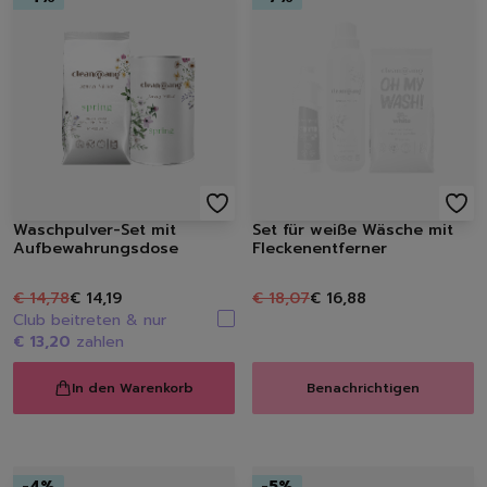
Raumdüfte
Kerzen
Hygiene
Handseifen
Handschuhe
Müllbeutel | Eimer
Haushaltspapier
Tücher | Schwämme | Bürste
Mikrofaser-Tücher
Waschpulver-Set mit
Set für weiße Wäsche mit
Schwämme | Schwammt
Aufbewahrungsdose
Fleckenentferner
Feuchttücher
Bürsten
€ 14,78
€ 14,19
€ 18,07
€ 16,88
Club beitreten & nur
€ 13,20
zahlen
In den Warenkorb
Benachrichtigen
-
4
%
-
5
%