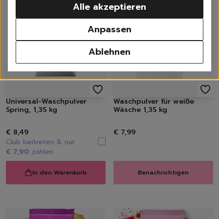
Alle akzeptieren
Waschen
Weißwäsche
Anpassen
Buntwäsche
Schwarzwäsche
Ablehnen
Sportwäsche
Feinwäsche
Universalwaschmittel
Waschpulver
Universal-Waschpulver
Waschpulver für weiße
Waschmittel Caps
Spring, 1,35 kg
Wäsche 1,35 kg
Flüssigwaschmittel
Weichspüler
€ 8,49
€ 7,99
Wäscheparfüm
Club beitreten & nur
Waschzusatz | Waschma
€ 7,90
zahlen
Fleckenentferner
Textilerfrischer
In den Warenkorb
Benachrichtigen
Waschzubehör
Spülen
Geschirrspülmittel, -Ta