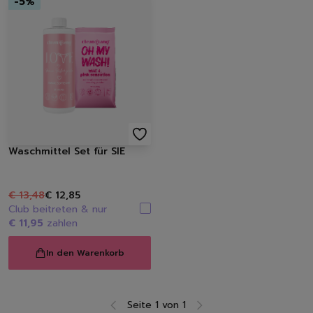
-
5
%
Waschmittel Set für SIE
€ 13,48
€ 12,85
Club beitreten & nur
€ 11,95
zahlen
In den Warenkorb
Seite 1 von 1