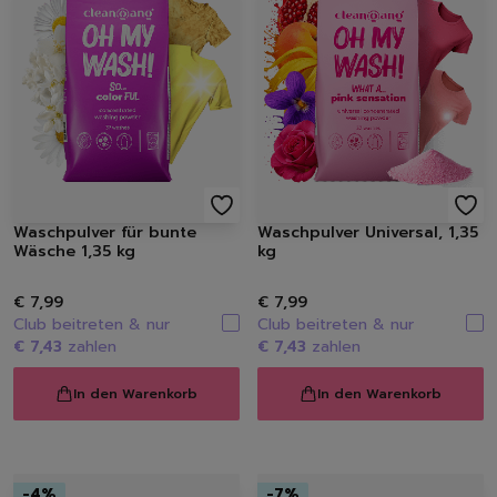
Spülmittel
Spülbürsten | Spülsch
Geschirrtücher
Spülzubehör
Autopflege
Innenraum | Cockpit
Außen | Lack
Felgen | Reifen | Gumm
Autodüfte
Waschpulver für bunte
Waschpulver Universal, 1,35
Auto Shampoo
Wäsche 1,35 kg
kg
Autopflege-Zubehör
Schuhpflege
€ 7,99
€ 7,99
Sneakerreinigung
Club beitreten & nur
Club beitreten & nur
€ 7,43
zahlen
€ 7,43
zahlen
Schuhreinigung
Schuhbürsten
In den Warenkorb
In den Warenkorb
Schuhcreme
Schuhimprägnierung
Duft | Kerzen
Lufterfrischer
-
4
%
-
7
%