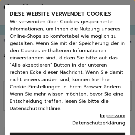
Bestseller
Angebote der Woche
DIESE WEBSITE VERWENDET COOKIES
Neu
Erneut bestellen
Wir verwenden über Cookies gespeicherte
Essentials für dein Zuhause
Informationen, um Ihnen die Nutzung unseres
GANGLETTER
abonnieren und
bis zu 30%
Rabatt erhalten!
Universal & Ökoprodukte
Online-Shops so komfortabel wie möglich zu
Spring by Jenna
💥 Fugenbürste gratis ab 60 € Bestellwert
⭐️ 4,8 TrustPilot score
📦 Versa
gestalten. Wenn Sie mit der Speicherung der in
Sets
den Cookies enthaltenen Informationen
Reiniger
🏠
›
Waschen
›
Waschpulver
einverstanden sind, klicken Sie bitte auf das
Küche
Waschpulver
"Alle akzeptieren" Button in der unteren
Bad | WC
rechten Ecke dieser Nachricht. Wenn Sie damit
Fenster | Glas | Spiegel
nicht einverstanden sind, können Sie Ihre
Möbelreiniger
Sortieren nach
Cookie-Einstellungen in Ihrem Browser ändern.
Bodenreiniger
Wenn Sie mehr wissen möchten, bevor Sie eine
Produktanzahl
Wischmopps | Besen | E
Entscheidung treffen, lesen Sie bitte die
Außenreiniger
Alle Filter
Datenschutzrichtlinie.
Tücher | Schwämme
Impressum
Bürsten
9 Produkte
Datenschutzerklärung
Zubehör
Nature All - Öko Reinigung