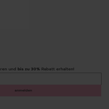
wämme
Löschen
i
ren und
bis zu 30%
Rabatt erhalten!
anmelden