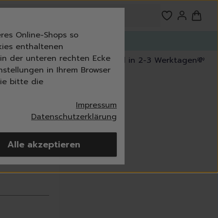
res Online-Shops so
n!
kies enthaltenen
n in der unteren rechten Ecke
kostenfrei ab 39,99 €
🚚 Versand in 2-3 Werktagen
💸 30
nstellungen in Ihrem Browser
e bitte die
Impressum
Datenschutzerklärung
Alle akzeptieren
imer