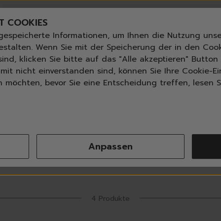
Bestseller
n
Angebote der Woche
T COOKIES
Neu
gespeicherte Informationen, um Ihnen die Nutzung unse
Essentials für dein Zuhause
ANGLETTER
abonnieren und
bis zu 30%
Rabatt erhalte
estalten. Wenn Sie mit der Speicherung der in den Coo
Universal & Ökoprodukte
ind, klicken Sie bitte auf das "Alle akzeptieren" Butto
tPilot score
📦 Versand nach Österreich 3,99 € ab 30 €, 
Spring by Jenna
mit nicht einverstanden sind, können Sie Ihre Cookie-Ei
Sets
möchten, bevor Sie eine Entscheidung treffen, lesen Si
Reiniger
Spülmittel
Küche
Bad | WC
Fenster | Glas | Spiegel
Möbelreiniger
Anpassen
Bodenreiniger
Sortieren nach
Produktanzahl
Alle Filter
Wischmopps | Besen | E
Außenreiniger
Tücher | Schwämme
Bürsten
4 Produkte
Zubehör
Nature All - Öko Reinigung