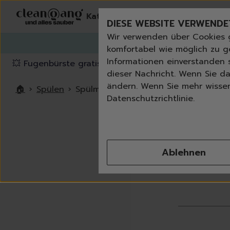
Kategorien
Erneut bestelle
DIESE WEBSITE VERWENDE
Wir verwenden über Cookies 
G
komfortabel wie möglich zu g
Informationen einverstanden s
💥 Fugenbürste gratis ab 60 € Bestellwert
⭐️ 4,8 Trus
dieser Nachricht. Wenn Sie da
ändern. Wenn Sie mehr wissen 
🏠
›
Spülen
›
Spülmittel
Datenschutzrichtlinie.
Ablehnen