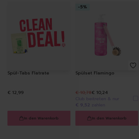
-
5
%
Spül-Tabs Flatrate
Spülset Flamingo
€ 12,99
€ 10,78
€ 10,24
Club beitreten & nur
€ 9,52
zahlen
In den Warenkorb
In den Warenkorb