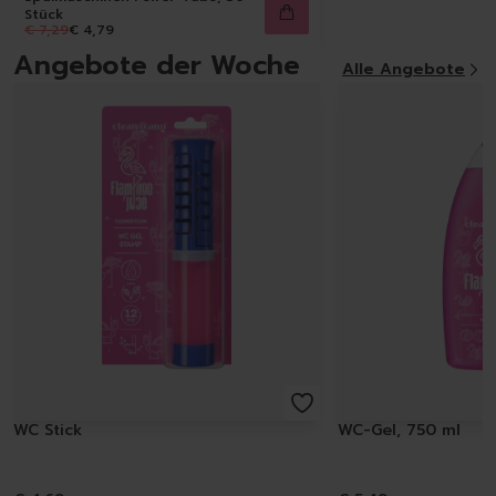
Spülmittel
Stück
Spülbürsten | Spülsch
€ 7,29
€ 4,79
Geschirrtücher
Angebote der Woche
Alle Angebote
Spülzubehör
Autopflege
Innenraum | Cockpit
Außen | Lack
Felgen | Reifen | Gumm
Autodüfte
Auto Shampoo
Autopflege-Zubehör
Schuhpflege
Sneakerreinigung
Schuhreinigung
Schuhbürsten
Schuhcreme
Schuhimprägnierung
WC Stick
WC-Gel, 750 ml
Duft | Kerzen
Lufterfrischer