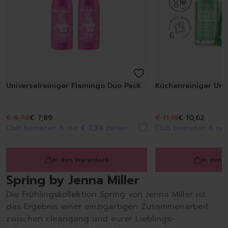
Universalreiniger Flamingo Duo Pack
Küchenreiniger Urb
€ 8,78
€ 7,89
€ 11,18
€ 10,62
Club beitreten & nur
€ 7,34
zahlen
Club beitreten & nu
In den Warenkorb
In den 
Spring by Jenna Miller
Die Frühlingskollektion Spring von Jenna Miller ist
das Ergebnis einer einzigartigen Zusammenarbeit
zwischen cleangang und eurer Lieblings-