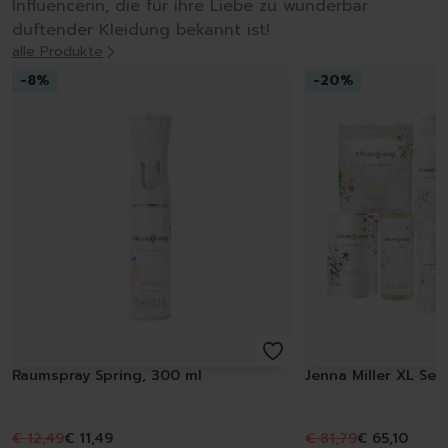
Influencerin, die für ihre Liebe zu wunderbar
duftender Kleidung bekannt ist!
alle Produkte
-
8
%
-
20
%
Raumspray Spring, 300 ml
Jenna Miller XL Set
€ 12,49
€ 11,49
€ 81,79
€ 65,10