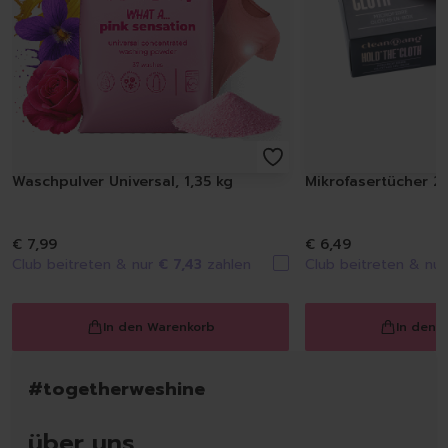
Waschpulver Universal, 1,35 kg
Mikrofasertücher 20
€ 7,99
€ 6,49
Club beitreten & nur
€ 7,43
zahlen
Club beitreten & nu
In den Warenkorb
In den 
#togetherweshine
über uns