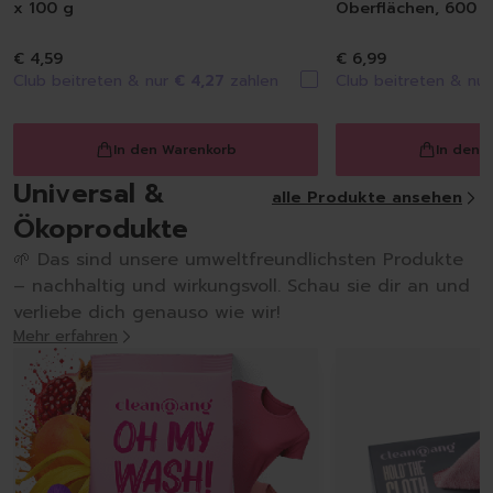
x 100 g
Oberflächen, 600 m
€ 4,59
€ 6,99
Club beitreten & nur
€ 4,27
zahlen
Club beitreten & nu
In den Warenkorb
In den 
Löschen
Universal &
alle Produkte ansehen
Ökoprodukte
🌱 Das sind unsere umweltfreundlichsten Produkte
– nachhaltig und wirkungsvoll. Schau sie dir an und
verliebe dich genauso wie wir!
Mehr erfahren