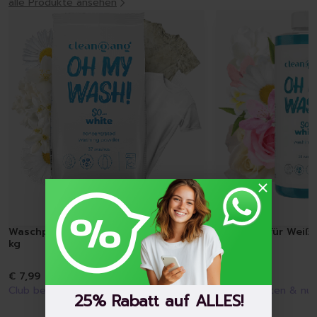
alle Produkte ansehen
Waschpulver für weiße Wäsche 1,35
Waschgel für Weiß
kg
€ 7,99
€ 8,99
Club beitreten & nur
€ 7,43
zahlen
Club beitreten & nu
25% Rabatt auf ALLES!