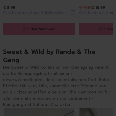
€ 8,99
€ 18,16
€ 16,99
Club beitreten & nur
€ 8,36
zahlen
Club beitreten & nu
In den Warenkorb
In den 
Sweet & Wild by Randa & The
Gang
Die Sweet & Wild Kollektion von cleangang vereint
starke Reinigungskraft mit einem
unverwechselbaren, floral-orientalischen Duft. Roter
Pfeffer, Hibiskus, Lilie, karamellisierte Pflaume und
edle Hölzer schaffen eine sinnliche Komposition für
alle, die mehr erwarten als nur Sauberkeit -
Reinigung mit Stil und Charakter.