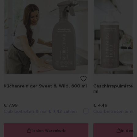
Küchenreiniger Sweet & Wild, 600 ml
Geschirrspülmittel
ml
€ 7,99
€ 4,49
Club beitreten & nur
€ 7,43
zahlen
Club beitreten & nu
In den Warenkorb
In den 