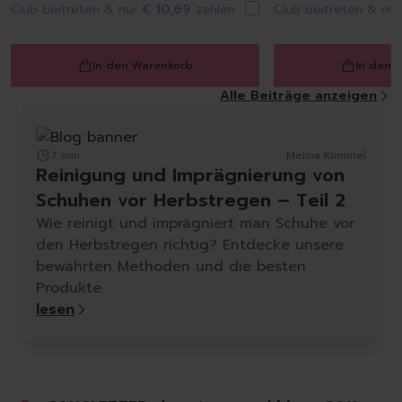
Club beitreten & nur
€ 10,69
zahlen
Club beitreten & nu
In den Warenkorb
In den 
Alle Beiträge anzeigen
7 min
Melina Kümmel
Reinigung und Imprägnierung von
Schuhen vor Herbstregen – Teil 2
Wie reinigt und imprägniert man Schuhe vor
den Herbstregen richtig? Entdecke unsere
bewährten Methoden und die besten
Produkte.
lesen