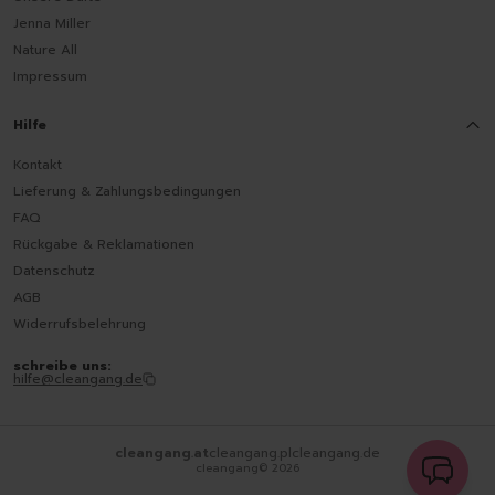
Jenna Miller
Nature All
Impressum
Hilfe
Kontakt
Lieferung & Zahlungsbedingungen
FAQ
Rückgabe & Reklamationen
Datenschutz
AGB
Widerrufsbelehrung
schreibe uns:
hilfe@cleangang.de
cleangang.at
cleangang.pl
cleangang.de
cleangang©
2026
senden