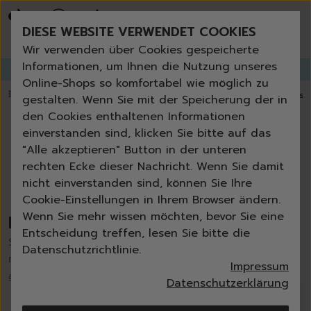
Bestseller
Angebote der Woche
DIESE WEBSITE VERWENDET COOKIES
Neu
Erneut bestellen
Wir verwenden über Cookies gespeicherte
Essentials für dein Zuhause
Informationen, um Ihnen die Nutzung unseres
GANGLETTER
abonnieren und
bis zu 30%
Rabatt erhalten!
Universal & Ökoprodukte
Online-Shops so komfortabel wie möglich zu
Jetzt entdecken
Spring by Jenna
💥 Fugenbürste gratis ab 60 € Bestellwert
⭐️ 4,8 TrustPilot score
📦 Versa
gestalten. Wenn Sie mit der Speicherung der in
Sets
den Cookies enthaltenen Informationen
Reiniger
einverstanden sind, klicken Sie bitte auf das
Küche
"Alle akzeptieren" Button in der unteren
Bad | WC
Previous slide
Next
rechten Ecke dieser Nachricht. Wenn Sie damit
Fenster | Glas | Spiegel
nicht einverstanden sind, können Sie Ihre
Möbelreiniger
Cookie-Einstellungen in Ihrem Browser ändern.
Bodenreiniger
Wenn Sie mehr wissen möchten, bevor Sie eine
Bestseller
Wischmopps | Besen | E
Entscheidung treffen, lesen Sie bitte die
Außenreiniger
Stöbere in den am besten bewerteten und
Datenschutzrichtlinie.
Tücher | Schwämme
meistgewählten Produkten unserer Kunden ⭐️
Impressum
Bürsten
alle Bestseller anschauen
Datenschutzerklärung
Zubehör
-
10
%
Nature All - Öko Reinigung