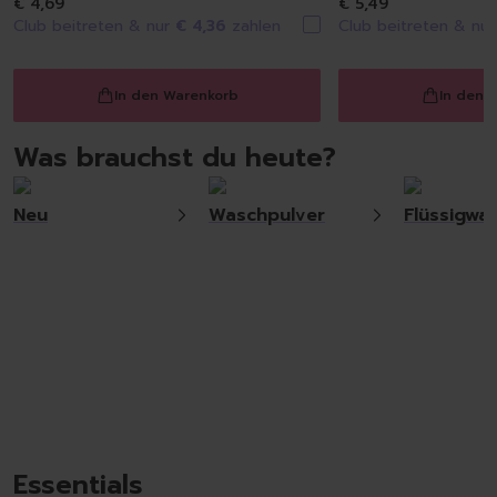
€ 4,69
€ 5,49
Raumdüfte
Club beitreten & nur
€ 4,36
zahlen
Club beitreten & nu
Kerzen
Hygiene
Handseifen
In den Warenkorb
In den 
Handschuhe
Müllbeutel | Eimer
Was brauchst du heute?
Haushaltspapier
Tücher | Schwämme | Bürste
Neu
Waschpulver
Flüssigwas
Mikrofaser-Tücher
Schwämme | Schwammt
Feuchttücher
Bürsten
Essentials