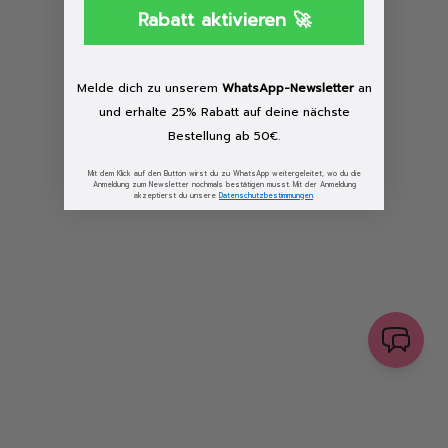
browser console for more information)
.
Rabatt aktivieren 🚀
Löschen
Melde dich zu unserem
WhatsApp-Newsletter
an
und erhalte 25% Rabatt auf deine nächste
Bestellung ab 50€.
Mit dem Klick auf den Button wirst du zu WhatsApp weitergeleitet, wo du die
Anmeldung zum Newsletter nochmals bestätigen musst. Mit der Anmeldung
akzeptierst du unsere
Datenschutzbestimmungen
.
senden