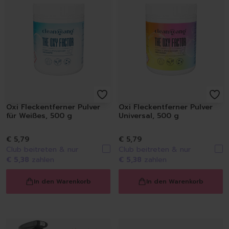
Spülmittel
Spülbürsten | Spülsch
Geschirrtücher
Spülzubehör
Autopflege
Innenraum | Cockpit
Außen | Lack
Felgen | Reifen | Gumm
Autodüfte
Oxi Fleckentferner Pulver
Oxi Fleckentferner Pulver
Auto Shampoo
für Weißes, 500 g
Universal, 500 g
Autopflege-Zubehör
Schuhpflege
€ 5,79
€ 5,79
Sneakerreinigung
Club beitreten & nur
Club beitreten & nur
€ 5,38
zahlen
€ 5,38
zahlen
Schuhreinigung
Schuhbürsten
In den Warenkorb
In den Warenkorb
Schuhcreme
Schuhimprägnierung
Duft | Kerzen
Lufterfrischer