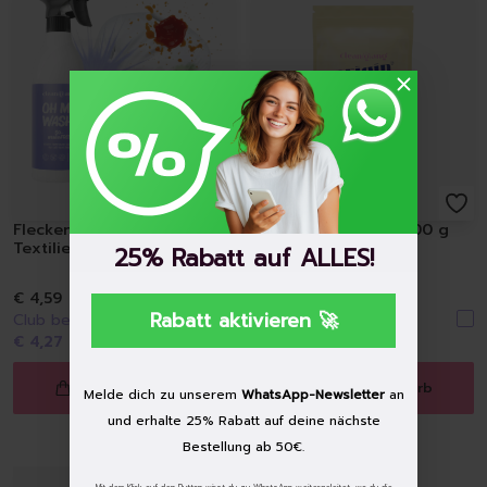
Raumdüfte
Kerzen
Hygiene
Handseifen
Handschuhe
Müllbeutel | Eimer
Haushaltspapier
Tücher | Schwämme | Bürste
Mikrofaser-Tücher
Fleckentferner-Spray für
Sauerstoffbleiche, 500 g
Schwämme | Schwammt
Textilien
25% Rabatt auf ALLES!
Feuchttücher
Bürsten
€ 4,59
€ 5,79
Rabatt aktivieren 🚀
Club beitreten & nur
Club beitreten & nur
€ 4,27
zahlen
€ 5,38
zahlen
In den Warenkorb
In den Warenkorb
Melde dich zu unserem
WhatsApp-Newsletter
an
und erhalte 25% Rabatt auf deine nächste
Bestellung ab 50€.