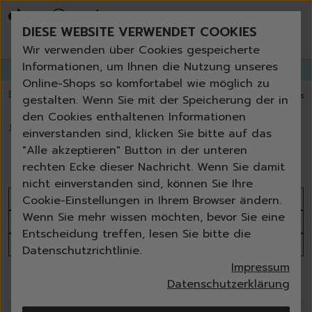
Bestseller
Angebote der Woche
DIESE WEBSITE VERWENDET COOKIES
Neu
Erneut bestellen
Wir verwenden über Cookies gespeicherte
Essentials für dein Zuhause
Informationen, um Ihnen die Nutzung unseres
GANGLETTER
abonnieren und
bis zu 30%
Rabatt erhalten!
Universal & Ökoprodukte
Online-Shops so komfortabel wie möglich zu
Spring by Jenna
💥 Fugenbürste gratis ab 60 € Bestellwert
⭐️ 4,8 TrustPilot score
📦 Versa
gestalten. Wenn Sie mit der Speicherung der in
Sets
den Cookies enthaltenen Informationen
Reiniger
🏠
›
Waschen
›
Fleckenentferner
einverstanden sind, klicken Sie bitte auf das
Küche
Fleckenentferner
"Alle akzeptieren" Button in der unteren
Bad | WC
rechten Ecke dieser Nachricht. Wenn Sie damit
Fenster | Glas | Spiegel
nicht einverstanden sind, können Sie Ihre
Möbelreiniger
Sortieren nach
Cookie-Einstellungen in Ihrem Browser ändern.
Bodenreiniger
Wenn Sie mehr wissen möchten, bevor Sie eine
Produktanzahl
Wischmopps | Besen | E
Entscheidung treffen, lesen Sie bitte die
Außenreiniger
Alle Filter
Datenschutzrichtlinie.
Tücher | Schwämme
Impressum
Bürsten
7 Produkte
Datenschutzerklärung
Zubehör
Nature All - Öko Reinigung