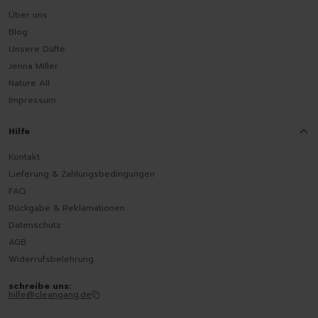
Über uns
Blog
Unsere Düfte
Jenna Miller
Nature All
Impressum
Hilfe
Kontakt
Lieferung & Zahlungsbedingungen
FAQ
Rückgabe & Reklamationen
Datenschutz
AGB
Widerrufsbelehrung
schreibe uns:
hilfe@cleangang.de