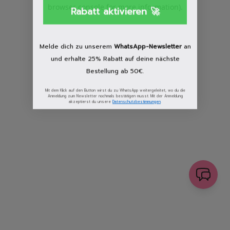
browser console for more information)
.
Rabatt aktivieren 🚀
Löschen
Melde dich zu unserem
WhatsApp-Newsletter
an
und erhalte 25% Rabatt auf deine nächste
Bestellung ab 50€.
Mit dem Klick auf den Button wirst du zu WhatsApp weitergeleitet, wo du die
Anmeldung zum Newsletter nochmals bestätigen musst. Mit der Anmeldung
akzeptierst du unsere
Datenschutzbestimmungen
.
senden