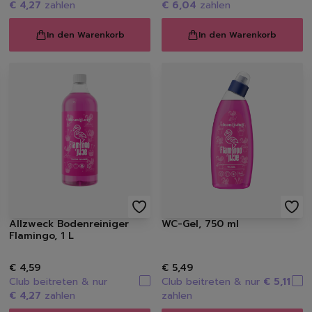
Spülmittel
€ 4,27
zahlen
€ 6,04
zahlen
Spülbürsten | Spülsch
Geschirrtücher
In den Warenkorb
In den Warenkorb
Spülzubehör
Autopflege
Innenraum | Cockpit
Außen | Lack
Felgen | Reifen | Gumm
Autodüfte
Auto Shampoo
Autopflege-Zubehör
Schuhpflege
Sneakerreinigung
Schuhreinigung
Allzweck Bodenreiniger
WC-Gel, 750 ml
Schuhbürsten
Flamingo, 1 L
Schuhcreme
€ 4,59
€ 5,49
Schuhimprägnierung
Club beitreten & nur
Club beitreten & nur
€ 5,11
Duft | Kerzen
€ 4,27
zahlen
zahlen
Lufterfrischer