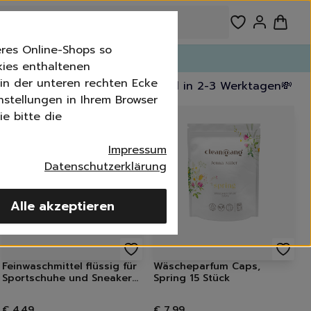
res Online-Shops so
n!
kies enthaltenen
n in der unteren rechten Ecke
kostenfrei ab 39,99 €
🚚 Versand in 2-3 Werktagen
💸 30
nstellungen in Ihrem Browser
e bitte die
Impressum
Datenschutzerklärung
Alle akzeptieren
imer
Feinwaschmittel flüssig für
Wäscheparfum Caps,
Sportschuhe und Sneakers,
Spring 15 Stück
10 WL/300 ml
€ 4,49
€ 7,99