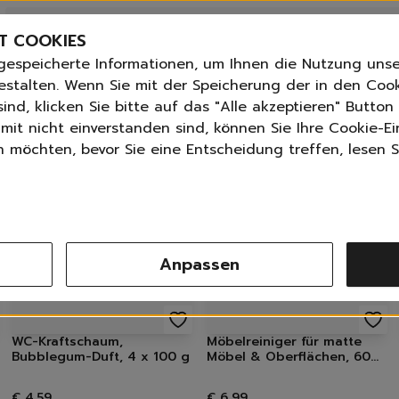
Bestseller
n
Angebote der Woche
T COOKIES
Neu
gespeicherte Informationen, um Ihnen die Nutzung unse
Essentials für dein Zuhause
ANGLETTER
abonnieren und
bis zu 30%
Rabatt erhalte
estalten. Wenn Sie mit der Speicherung der in den Coo
Universal & Ökoprodukte
ind, klicken Sie bitte auf das "Alle akzeptieren" Butto
tPilot score
📦 Versand nach Österreich 3,99 € ab 30 €, 
Spring by Jenna
mit nicht einverstanden sind, können Sie Ihre Cookie-Ei
Sets
möchten, bevor Sie eine Entscheidung treffen, lesen Si
Reiniger
Küche
Bad | WC
Fenster | Glas | Spiegel
Möbelreiniger
Anpassen
Bodenreiniger
Wischmopps | Besen | E
Außenreiniger
Tücher | Schwämme
WC-Kraftschaum,
Möbelreiniger für matte
Bürsten
Bubblegum-Duft, 4 x 100 g
Möbel & Oberflächen, 600
ml
Zubehör
Nature All - Öko Reinigung
€ 4,59
€ 6,99