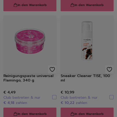
Raumdüfte
In den Warenkorb
In den Warenkorb
Kerzen
Hygiene
Handseifen
Handschuhe
Müllbeutel | Eimer
Haushaltspapier
Tücher | Schwämme | Bürste
Mikrofaser-Tücher
Schwämme | Schwammt
Feuchttücher
Bürsten
Reinigungspaste universal
Sneaker Cleaner TISE, 100
Flamingo, 340 g
ml
€ 4,49
€ 10,99
Club beitreten & nur
Club beitreten & nur
€ 4,18
zahlen
€ 10,22
zahlen
In den Warenkorb
In den Warenkorb