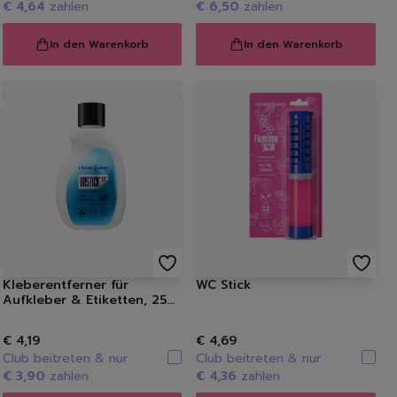
€ 4,64
zahlen
€ 6,50
zahlen
wämme
In den Warenkorb
In den Warenkorb
i
Kleberentferner für
WC Stick
Aufkleber & Etiketten, 250
ml
€ 4,19
€ 4,69
Club beitreten & nur
Club beitreten & nur
€ 3,90
zahlen
€ 4,36
zahlen