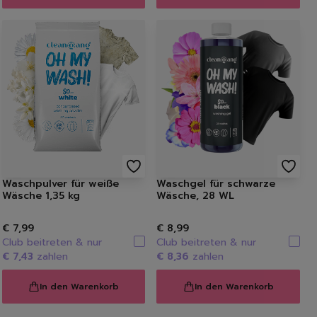
Waschpulver für weiße
Waschgel für schwarze
Wäsche 1,35 kg
Wäsche, 28 WL
€ 7,99
€ 8,99
Club beitreten & nur
Club beitreten & nur
€ 7,43
zahlen
€ 8,36
zahlen
In den Warenkorb
In den Warenkorb