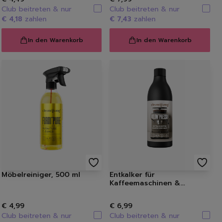
Club beitreten & nur
Club beitreten & nur
€ 4,18
zahlen
€ 7,43
zahlen
In den Warenkorb
In den Warenkorb
schinenreiniger
Möbelreiniger, 500 ml
Entkalker für
Kaffeemaschinen &
Vollautomaten, 500 ml
€ 4,99
€ 6,99
bs, -Salz & Co.
Club beitreten & nur
Club beitreten & nur