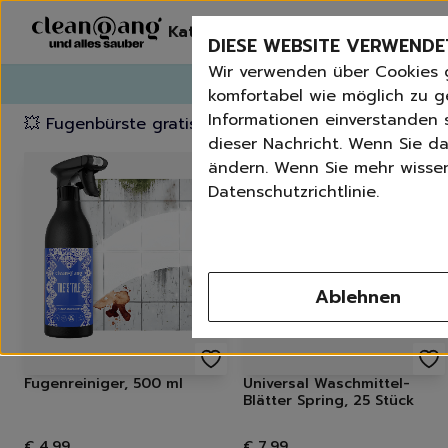
Kategorien
Erneut bestelle
DIESE WEBSITE VERWENDE
Wir verwenden über Cookies 
G
komfortabel wie möglich zu g
Informationen einverstanden s
💥 Fugenbürste gratis ab 60 € Bestellwert
⭐️ 4,8 Trus
dieser Nachricht. Wenn Sie da
ändern. Wenn Sie mehr wissen 
Datenschutzrichtlinie.
Ablehnen
Fugenreiniger, 500 ml
Universal Waschmittel-
Blätter Spring, 25 Stück
€ 4,99
€ 7,99