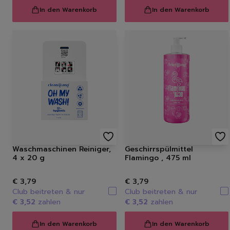
In den Warenkorb
In den Warenkorb
Waschmaschinen Reiniger,
Geschirrspülmittel
4 x 20 g
Flamingo , 475 ml
€ 3,79
€ 3,79
Club beitreten & nur
Club beitreten & nur
€ 3,52
zahlen
€ 3,52
zahlen
In den Warenkorb
In den Warenkorb