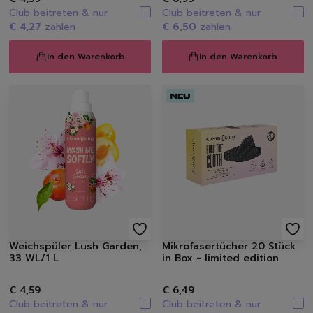
Waschen
Club beitreten & nur
Club beitreten & nur
€ 4,27
zahlen
€ 6,50
zahlen
Weißwäsche
Buntwäsche
In den Warenkorb
In den Warenkorb
Schwarzwäsche
Sportwäsche
Feinwäsche
Universalwaschmittel
Waschpulver
Waschmittel Caps
Flüssigwaschmittel
Weichspüler
Wäscheparfüm
Waschzusatz | Waschma
Fleckenentferner
Weichspüler Lush Garden,
Mikrofasertücher 20 Stück
Textilerfrischer
33 WL/1 L
in Box - limited edition
Waschzubehör
Spülen
€ 4,59
€ 6,49
Geschirrspülmittel, -Ta
Club beitreten & nur
Club beitreten & nur