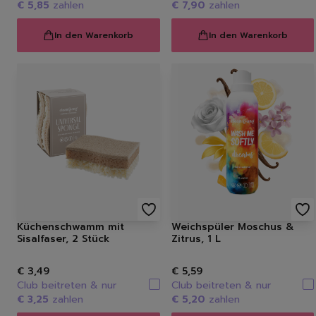
€ 5,85
zahlen
€ 7,90
zahlen
In den Warenkorb
In den Warenkorb
Küchenschwamm mit
Weichspüler Moschus &
Sisalfaser, 2 Stück
Zitrus, 1 L
€ 3,49
€ 5,59
Club beitreten & nur
Club beitreten & nur
€ 3,25
zahlen
€ 5,20
zahlen