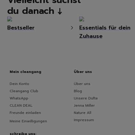
du danach ↓
Bestseller
Essentials für dein
Zuhause
Mein cleangang
Über uns
Dein Konto
Über uns
Cleangang Club
Blog
WhatsApp
Unsere Düfte
CLEAN DEAL
Jenna Miller
Freunde einladen
Nature All
Impressum
Meine Einwilligungen
schreibe uns: