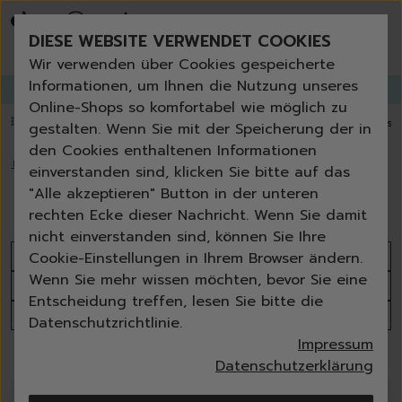
Bestseller
Angebote der Woche
DIESE WEBSITE VERWENDET COOKIES
Neu
Erneut bestellen
Wir verwenden über Cookies gespeicherte
Essentials für dein Zuhause
Informationen, um Ihnen die Nutzung unseres
GANGLETTER
abonnieren und
bis zu 30%
Rabatt erhalten!
Universal & Ökoprodukte
Online-Shops so komfortabel wie möglich zu
Spring by Jenna
💥 Fugenbürste gratis ab 60 € Bestellwert
⭐️ 4,8 TrustPilot score
📦 Versa
gestalten. Wenn Sie mit der Speicherung der in
Sets
den Cookies enthaltenen Informationen
Reiniger
🏠
›
Waschen
›
Weißwäsche
einverstanden sind, klicken Sie bitte auf das
Küche
Weißwäsche
"Alle akzeptieren" Button in der unteren
Bad | WC
rechten Ecke dieser Nachricht. Wenn Sie damit
Fenster | Glas | Spiegel
nicht einverstanden sind, können Sie Ihre
Möbelreiniger
Sortieren nach
Cookie-Einstellungen in Ihrem Browser ändern.
Bodenreiniger
Wenn Sie mehr wissen möchten, bevor Sie eine
Produktanzahl
Wischmopps | Besen | E
Entscheidung treffen, lesen Sie bitte die
Außenreiniger
Alle Filter
Datenschutzrichtlinie.
Tücher | Schwämme
Impressum
Bürsten
5 Produkte
Datenschutzerklärung
Zubehör
Nature All - Öko Reinigung