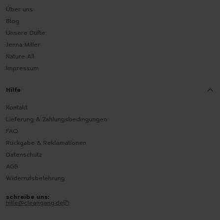
Über uns
Blog
Unsere Düfte
Jenna Miller
Nature All
Impressum
Hilfe
Kontakt
Lieferung & Zahlungsbedingungen
FAQ
Rückgabe & Reklamationen
Datenschutz
AGB
Widerrufsbelehrung
schreibe uns:
hilfe@cleangang.de