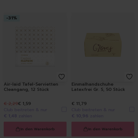
-
31
%
Air-laid Tafel-Servietten
Einmalhandschuhe
Cleangang, 12 Stück
Latexfrei Gr. S, 50 Stück
€ 2,29
€ 1,59
€ 11,79
Club beitreten & nur
Club beitreten & nur
€ 1,48
zahlen
€ 10,96
zahlen
In den Warenkorb
In den Warenkorb