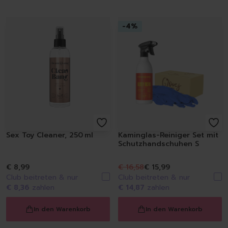
Raumdüfte
Kerzen
-
4
%
Hygiene
Handseifen
Handschuhe
Müllbeutel | Eimer
Haushaltspapier
Tücher | Schwämme | Bürste
Mikrofaser-Tücher
Schwämme | Schwammt
Feuchttücher
Sex Toy Cleaner, 250 ml
Kaminglas-Reiniger Set mit
Bürsten
Schutzhandschuhen S
€ 8,99
€ 16,58
€ 15,99
Club beitreten & nur
Club beitreten & nur
€ 8,36
zahlen
€ 14,87
zahlen
In den Warenkorb
In den Warenkorb