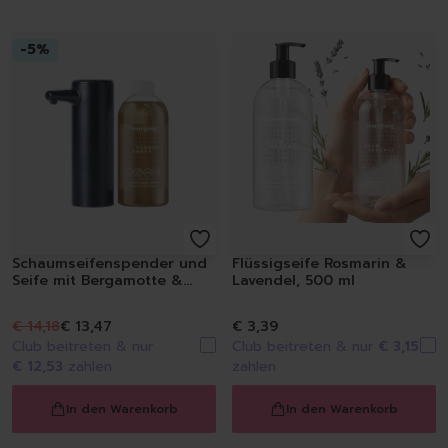
Spülmittel
Spülbürsten | Spülsch
-
5
%
Geschirrtücher
Spülzubehör
Autopflege
Innenraum | Cockpit
Außen | Lack
Felgen | Reifen | Gumm
Autodüfte
Auto Shampoo
Autopflege-Zubehör
Schaumseifenspender und
Flüssigseife Rosmarin &
Schuhpflege
Seife mit Bergamotte &
Lavendel, 500 ml
Sneakerreinigung
Jasmin - Set
Schuhreinigung
€ 14,18
€ 13,47
€ 3,39
Schuhbürsten
Club beitreten & nur
Club beitreten & nur
€ 3,15
Schuhcreme
€ 12,53
zahlen
zahlen
Schuhimprägnierung
Duft | Kerzen
In den Warenkorb
In den Warenkorb
Lufterfrischer