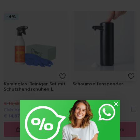
-
4
%
Kaminglas-Reiniger Set mit
Schaumseifenspender
Schutzhandschuhen L
€ 16,58
€ 15,99
€ 10,99
Club beitreten & nur
Club beitreten & nur
€ 14,87
zahlen
€ 10,22
zahlen
In den Warenkorb
In den Warenkorb