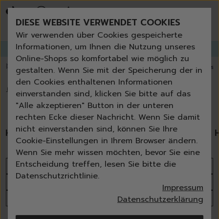
Bestseller
Angebote der Woche
DIESE WEBSITE VERWENDET COOKIES
Neu
Erneut bestellen
Wir verwenden über Cookies gespeicherte
Essentials für dein Zuhause
Informationen, um Ihnen die Nutzung unseres
GANGLETTER
abonnieren und
bis zu 30%
Rabatt erhalten!
Universal & Ökoprodukte
Online-Shops so komfortabel wie möglich zu
Spring by Jenna
💥 Fugenbürste gratis ab 60 € Bestellwert
⭐️ 4,8 TrustPilot score
📦 Versa
gestalten. Wenn Sie mit der Speicherung der in
Sets
den Cookies enthaltenen Informationen
Reiniger
🏠
›
Hygiene
einverstanden sind, klicken Sie bitte auf das
Küche
Hygiene
"Alle akzeptieren" Button in der unteren
Bad | WC
rechten Ecke dieser Nachricht. Wenn Sie damit
Fenster | Glas | Spiegel
nicht einverstanden sind, können Sie Ihre
Handseifen
Handschuhe
Müllbeutel | Eimer
Möbelreiniger
Cookie-Einstellungen in Ihrem Browser ändern.
Bodenreiniger
Wenn Sie mehr wissen möchten, bevor Sie eine
Wischmopps | Besen | E
Entscheidung treffen, lesen Sie bitte die
Sortieren nach
Außenreiniger
Datenschutzrichtlinie.
Tücher | Schwämme
Produktanzahl
Impressum
Bürsten
Alle Filter
Datenschutzerklärung
Zubehör
Nature All - Öko Reinigung