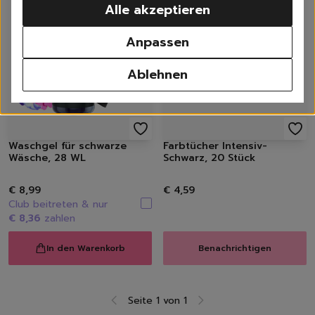
Alle akzeptieren
Waschen
Weißwäsche
Anpassen
Buntwäsche
Schwarzwäsche
Ablehnen
Sportwäsche
Feinwäsche
Universalwaschmittel
Waschpulver
Waschgel für schwarze
Farbtücher Intensiv-
Waschmittel Caps
Wäsche, 28 WL
Schwarz, 20 Stück
Flüssigwaschmittel
Weichspüler
€ 8,99
€ 4,59
Wäscheparfüm
Club beitreten & nur
Waschzusatz | Waschma
€ 8,36
zahlen
Fleckenentferner
Textilerfrischer
In den Warenkorb
Benachrichtigen
Waschzubehör
Spülen
Geschirrspülmittel, -Ta
Seite 1 von 1