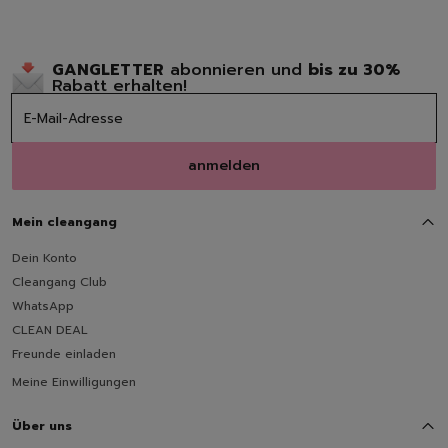
Spülmittel
Spülbürsten | Spülsch
Geschirrtücher
GANGLETTER
abonnieren und
bis zu 30%
Spülzubehör
Rabatt erhalten!
Autopflege
Innenraum | Cockpit
Außen | Lack
anmelden
Felgen | Reifen | Gumm
Löschen
Autodüfte
Auto Shampoo
Mein cleangang
Autopflege-Zubehör
Dein Konto
Schuhpflege
Cleangang Club
Sneakerreinigung
WhatsApp
Schuhreinigung
CLEAN DEAL
Schuhbürsten
Freunde einladen
Schuhcreme
Meine Einwilligungen
Schuhimprägnierung
Duft | Kerzen
Über uns
Lufterfrischer