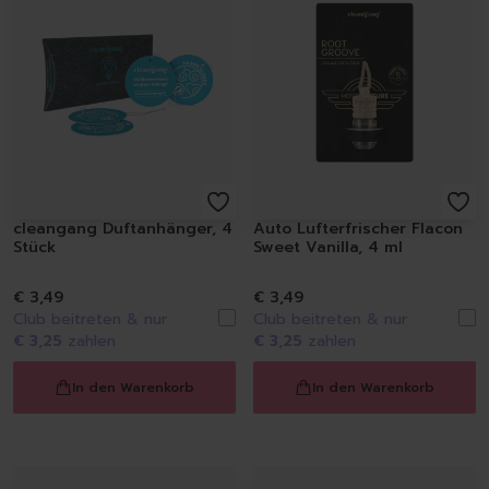
Spülmittel
Spülbürsten | Spülsch
Geschirrtücher
Spülzubehör
Autopflege
Innenraum | Cockpit
Außen | Lack
Felgen | Reifen | Gumm
Autodüfte
cleangang Duftanhänger, 4
Auto Lufterfrischer Flacon
Auto Shampoo
Stück
Sweet Vanilla, 4 ml
Autopflege-Zubehör
Schuhpflege
€ 3,49
€ 3,49
Sneakerreinigung
Club beitreten & nur
Club beitreten & nur
€ 3,25
zahlen
€ 3,25
zahlen
Schuhreinigung
Schuhbürsten
In den Warenkorb
In den Warenkorb
Schuhcreme
Schuhimprägnierung
Duft | Kerzen
Lufterfrischer