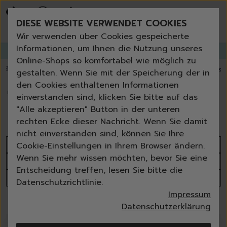
Bestseller
Angebote der Woche
DIESE WEBSITE VERWENDET COOKIES
Neu
Erneut bestellen
Wir verwenden über Cookies gespeicherte
Essentials für dein Zuhause
Informationen, um Ihnen die Nutzung unseres
GANGLETTER
abonnieren und
bis zu 30%
Rabatt erhalten!
Universal & Ökoprodukte
Online-Shops so komfortabel wie möglich zu
Spring by Jenna
💥 Fugenbürste gratis ab 60 € Bestellwert
⭐️ 4,8 TrustPilot score
📦 Versa
gestalten. Wenn Sie mit der Speicherung der in
Sets
den Cookies enthaltenen Informationen
Reiniger
🏠
›
Autopflege
›
Autodüfte
einverstanden sind, klicken Sie bitte auf das
Küche
Autodüfte
"Alle akzeptieren" Button in der unteren
Bad | WC
rechten Ecke dieser Nachricht. Wenn Sie damit
Fenster | Glas | Spiegel
nicht einverstanden sind, können Sie Ihre
Möbelreiniger
Sortieren nach
Cookie-Einstellungen in Ihrem Browser ändern.
Bodenreiniger
Wenn Sie mehr wissen möchten, bevor Sie eine
Produktanzahl
Wischmopps | Besen | E
Entscheidung treffen, lesen Sie bitte die
Außenreiniger
Alle Filter
Datenschutzrichtlinie.
Tücher | Schwämme
Impressum
Bürsten
8 Produkte
Datenschutzerklärung
Zubehör
Nature All - Öko Reinigung