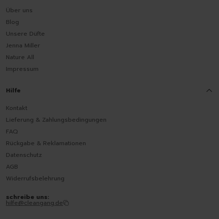
Über uns
Blog
Unsere Düfte
Jenna Miller
Nature All
Impressum
Hilfe
Kontakt
Lieferung & Zahlungsbedingungen
FAQ
Rückgabe & Reklamationen
Datenschutz
AGB
Widerrufsbelehrung
schreibe uns:
hilfe@cleangang.de