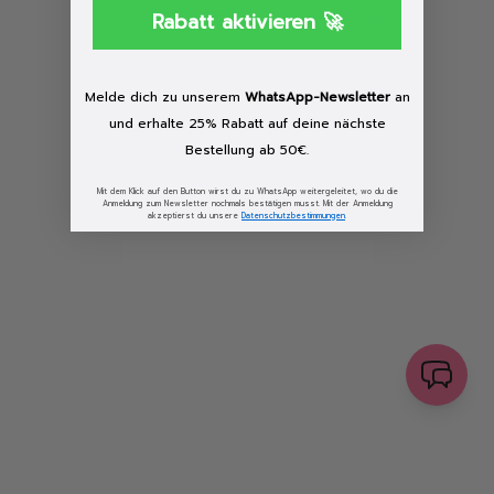
browser console for more information)
.
Rabatt aktivieren 🚀
Löschen
Melde dich zu unserem
WhatsApp-Newsletter
an
und erhalte 25% Rabatt auf deine nächste
Bestellung ab 50€.
Mit dem Klick auf den Button wirst du zu WhatsApp weitergeleitet, wo du die
Anmeldung zum Newsletter nochmals bestätigen musst. Mit der Anmeldung
akzeptierst du unsere
Datenschutzbestimmungen
.
senden