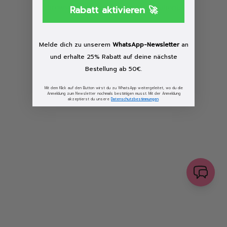
browser console for more information)
.
Rabatt aktivieren 🚀
Löschen
Melde dich zu unserem
WhatsApp-Newsletter
an
und erhalte 25% Rabatt auf deine nächste
Bestellung ab 50€.
Mit dem Klick auf den Button wirst du zu WhatsApp weitergeleitet, wo du die
Anmeldung zum Newsletter nochmals bestätigen musst. Mit der Anmeldung
akzeptierst du unsere
Datenschutzbestimmungen
.
senden