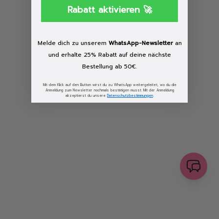
browser console for more information)
.
Rabatt aktivieren 🚀
Löschen
Melde dich zu unserem
WhatsApp-Newsletter
an
und erhalte 25% Rabatt auf deine nächste
Bestellung ab 50€.
Mit dem Klick auf den Button wirst du zu WhatsApp weitergeleitet, wo du die
Anmeldung zum Newsletter nochmals bestätigen musst. Mit der Anmeldung
akzeptierst du unsere
Datenschutzbestimmungen
.
senden