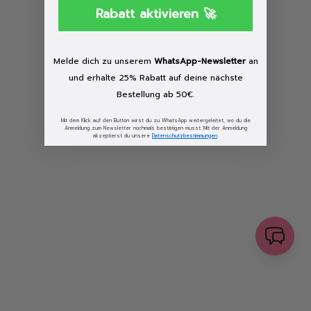
browser console for more information)
.
Rabatt aktivieren 🚀
Löschen
Melde dich zu unserem
WhatsApp-Newsletter
an
und erhalte 25% Rabatt auf deine nächste
Bestellung ab 50€.
Mit dem Klick auf den Button wirst du zu WhatsApp weitergeleitet, wo du die
Anmeldung zum Newsletter nochmals bestätigen musst. Mit der Anmeldung
akzeptierst du unsere
Datenschutzbestimmungen
.
senden