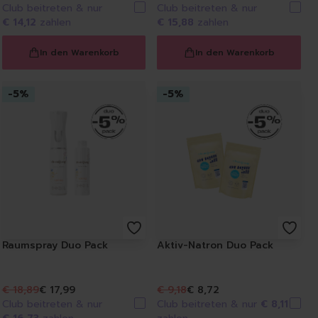
Club beitreten & nur
Club beitreten & nur
wämme
€ 14,12
zahlen
€ 15,88
zahlen
In den Warenkorb
In den Warenkorb
-
5
%
-
5
%
i
Raumspray Duo Pack
Aktiv-Natron Duo Pack
€ 18,89
€ 17,99
€ 9,18
€ 8,72
Club beitreten & nur
Club beitreten & nur
€ 8,11