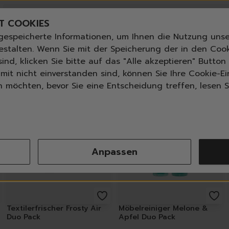
Bestseller
n
Angebote der Woche
T COOKIES
Neu
gespeicherte Informationen, um Ihnen die Nutzung unse
Essentials für dein Zuhause
ANGLETTER
abonnieren und
bis zu 30%
Rabatt erhalte
estalten. Wenn Sie mit der Speicherung der in den Coo
Universal & Ökoprodukte
ind, klicken Sie bitte auf das "Alle akzeptieren" Butto
tPilot score
📦 Versand nach Österreich 3,99 € ab 30 €, 
Spring by Jenna
mit nicht einverstanden sind, können Sie Ihre Cookie-Ei
Sets
möchten, bevor Sie eine Entscheidung treffen, lesen Si
Reiniger
-
5
%
-
5
%
Küche
Bad | WC
Fenster | Glas | Spiegel
Möbelreiniger
Anpassen
Bodenreiniger
Wischmopps | Besen | E
Außenreiniger
Tücher | Schwämme
Bürsten
Textilerfrischer Frosty Air
Möbelreiniger Melone &
Zubehör
Duo Pack
Apfel Duo Pack
Nature All - Öko Reinigung