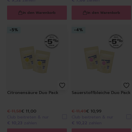
€ 9,52
zahlen
€ 7,68
zahlen
In den Warenkorb
In den Warenkorb
-
5
%
-
4
%
Citronensäure Duo Pack
Sauerstoffbleiche Duo Pack
€ 11,58
€ 11,00
€ 11,49
€ 10,99
Club beitreten & nur
Club beitreten & nur
€ 10,23
zahlen
€ 10,22
zahlen