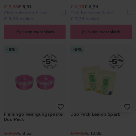
Waschen
€ 9,38
€ 8,91
€ 8,78
€ 8,34
Weißwäsche
Club beitreten & nur
Club beitreten & nur
€ 8,29
zahlen
€ 7,76
zahlen
Buntwäsche
Schwarzwäsche
In den Warenkorb
In den Warenkorb
Sportwäsche
Feinwäsche
Universalwaschmittel
-
5
%
-
5
%
Waschpulver
Waschmittel Caps
Flüssigwaschmittel
Weichspüler
Wäscheparfüm
Waschzusatz | Waschma
Fleckenentferner
Textilerfrischer
Flamingo Reinigungspaste
Duo Pack Lemon Spark
Waschzubehör
Duo Pack
Spülen
Geschirrspülmittel, -Ta
€ 8,98
€ 8,53
€ 14,58
€ 13,85