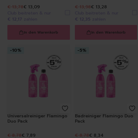
€ 13,78
€ 13,09
€ 13,98
€ 13,28
Club beitreten & nur
Club beitreten & nur
€ 12,17
zahlen
€ 12,35
zahlen
In den Warenkorb
In den Warenkorb
-
10
%
-
5
%
Universalreiniger Flamingo
Badreiniger Flamingo Duo
Duo Pack
Pack
€ 8,78
€ 7,89
€ 8,78
€ 8,34