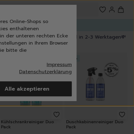
res Online-Shops so
n!
kies enthaltenen
n in der unteren rechten Ecke
kostenfrei ab 39,99 €
🚚 Versand in 2-3 Werktagen
💸 30
nstellungen in Ihrem Browser
e bitte die
-
5
%
-
5
%
Impressum
Datenschutzerklärung
Alle akzeptieren
imer
Kühlschrankreiniger Duo
Duschkabinenreiniger Duo
Pack
Pack