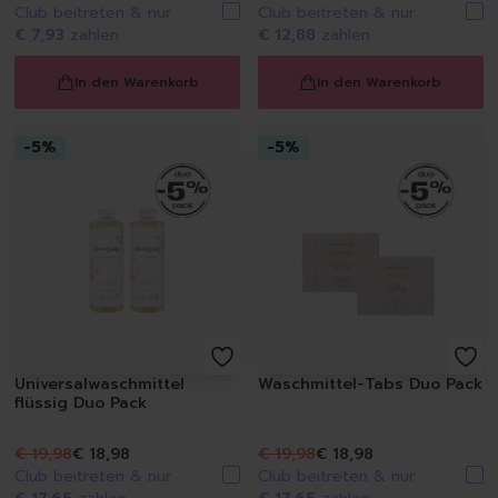
Spülmittel
Club beitreten & nur
Club beitreten & nur
Spülbürsten | Spülsch
€ 7,93
zahlen
€ 12,88
zahlen
Geschirrtücher
Spülzubehör
In den Warenkorb
In den Warenkorb
Autopflege
Innenraum | Cockpit
-
5
%
-
5
%
Außen | Lack
Felgen | Reifen | Gumm
Autodüfte
Auto Shampoo
Autopflege-Zubehör
Schuhpflege
Sneakerreinigung
Schuhreinigung
Schuhbürsten
Universalwaschmittel
Waschmittel-Tabs Duo Pack
Schuhcreme
flüssig Duo Pack
Schuhimprägnierung
€ 19,98
€ 18,98
€ 19,98
€ 18,98
Duft | Kerzen
Club beitreten & nur
Club beitreten & nur
Lufterfrischer