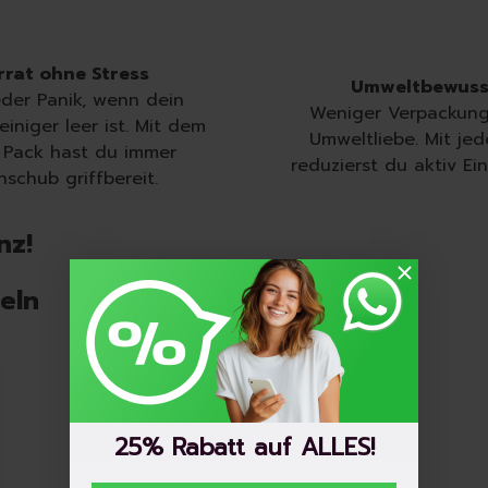
rrat ohne Stress
Umweltbewus
eder Panik, wenn dein
Weniger Verpackung
einiger leer ist. Mit dem
Umweltliebe. Mit je
 Pack hast du immer
reduzierst du aktiv Ei
schub griffbereit.
nz!
eln
25% Rabatt auf ALLES!