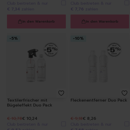
Club beitreten & nur
Club beitreten & nur
€ 7,34
zahlen
€ 7,76
zahlen
In den Warenkorb
In den Warenkorb
-
5
%
-
10
%
Textilerfrischer mit
Fleckenentferner Duo Pack
Bügeleffekt Duo Pack
€ 10,78
€ 10,24
€ 9,18
€ 8,26
Club beitreten & nur
Club beitreten & nur