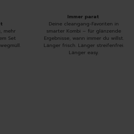
Immer parat
st
Deine cleangang-Favoriten in
, mehr
smarter Kombi – für glänzende
dem Set
Ergebnisse, wann immer du willst.
nwegmüll.
Länger frisch. Länger streifenfrei.
Länger easy.