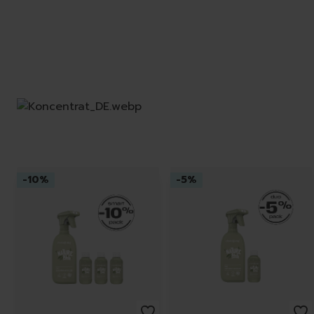
-
10
%
-
5
%