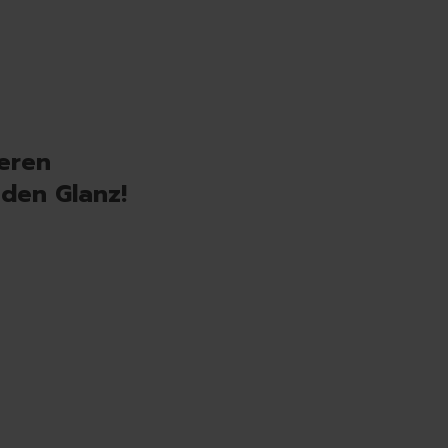
ieren
nden Glanz!