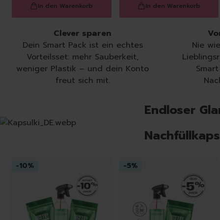
In den Warenkorb
In den Warenkorb
Clever sparen
Vo
Dein Smart Pack ist ein echtes
Nie wi
Vorteilsset: mehr Sauberkeit,
Lieblingsr
weniger Plastik – und dein Konto
Smart
freut sich mit.
Nach
Endloser Gla
Nachfüllkaps
-
10
%
-
5
%