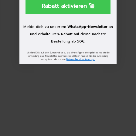
Rabatt aktivieren 🚀
Melde dich zu unserem
WhatsApp-Newsletter
an
und erhalte 25% Rabatt auf deine nächste
Bestellung ab 50€.
Mit dem Klick auf den Button wirst du zu WhatsApp weitergeleitet, wo du die
Anmeldung zum Newsletter nochmals bestätigen musst. Mit der Anmeldung
akzeptierst du unsere
Datenschutzbestimmungen
.