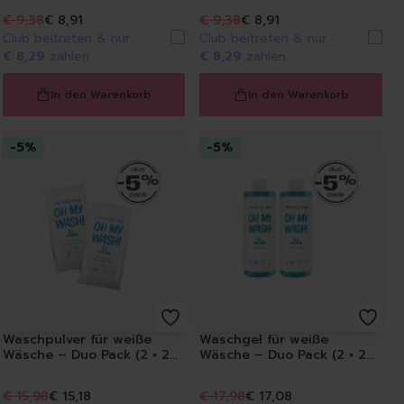
€ 9,38
€ 8,91
€ 9,38
€ 8,91
Club beitreten & nur
Club beitreten & nur
€ 8,29
zahlen
€ 8,29
zahlen
In den Warenkorb
In den Warenkorb
-
5
%
-
5
%
schinenreiniger
Waschpulver für weiße
Waschgel für weiße
Wäsche – Duo Pack (2 × 28
Wäsche – Duo Pack (2 × 28
WL)
WL)
bs, -Salz & Co.
€ 15,98
€ 15,18
€ 17,98
€ 17,08