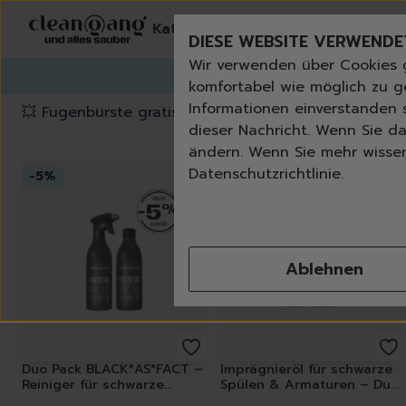
Kategorien
Erneut bestelle
DIESE WEBSITE VERWENDE
Wir verwenden über Cookies 
G
komfortabel wie möglich zu g
Informationen einverstanden s
💥 Fugenbürste gratis ab 60 € Bestellwert
⭐️ 4,8 Trus
dieser Nachricht. Wenn Sie da
ändern. Wenn Sie mehr wissen 
Datenschutzrichtlinie.
-
5
%
-
5
%
Ablehnen
Duo Pack BLACK*AS*FACT –
Imprägnieröl für schwarze
Reiniger für schwarze
Spülen & Armaturen – Duo
Spülen & Armaturen
Pack