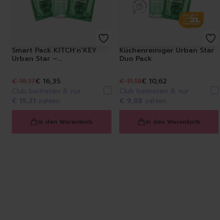
Smart Pack KITCH’n’KEY
Küchenreiniger Urban Star
Urban Star –
Duo Pack
Küchenreiniger & Refill-
Caps
€ 18,17
€ 16,35
€ 11,18
€ 10,62
Club beitreten & nur
Club beitreten & nur
€ 15,21
zahlen
€ 9,88
zahlen
In den Warenkorb
In den Warenkorb