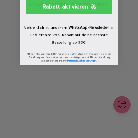
browser console for more information)
.
Rabatt aktivieren 🚀
Löschen
Melde dich zu unserem
WhatsApp-Newsletter
an
und erhalte 25% Rabatt auf deine nächste
Bestellung ab 50€.
Mit dem Klick auf den Button wirst du zu WhatsApp weitergeleitet, wo du die
Anmeldung zum Newsletter nochmals bestätigen musst. Mit der Anmeldung
akzeptierst du unsere
Datenschutzbestimmungen
.
senden