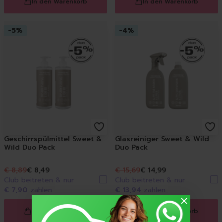
In den Warenkorb
In den Warenkorb
-
5
%
-
4
%
Geschirrspülmittel Sweet &
Glasreiniger Sweet & Wild
Wild Duo Pack
Duo Pack
€ 8,89
€ 8,49
€ 15,69
€ 14,99
Club beitreten & nur
Club beitreten & nur
€ 7,90
zahlen
€ 13,94
zahlen
In den Warenkorb
In den Warenkorb