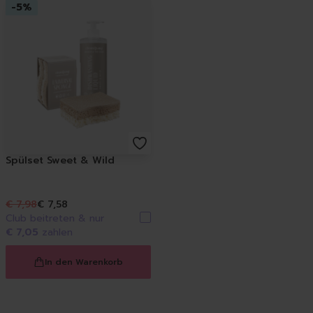
-
5
%
Löschen
Spülset Sweet & Wild
€ 7,98
€ 7,58
Club beitreten & nur
€ 7,05
zahlen
In den Warenkorb