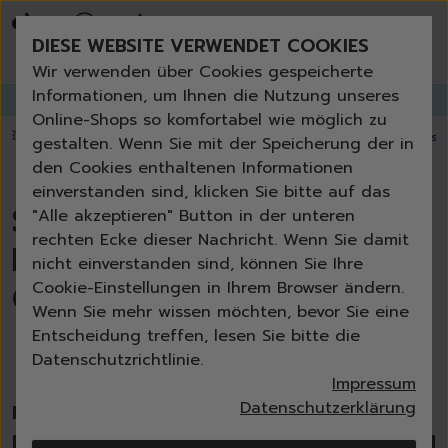
Bestseller
Angebote der Woche
DIESE WEBSITE VERWENDET COOKIES
Neu
Erneut bestellen
Wir verwenden über Cookies gespeicherte
Essentials für dein Zuhause
Informationen, um Ihnen die Nutzung unseres
GANGLETTER
abonnieren und
bis zu 30%
Rabatt erhalten!
Universal & Ökoprodukte
Online-Shops so komfortabel wie möglich zu
Spring by Jenna
💥 Fugenbürste gratis ab 60 € Bestellwert
⭐️ 4,8 TrustPilot score
📦 Versa
gestalten. Wenn Sie mit der Speicherung der in
Sets
den Cookies enthaltenen Informationen
Reiniger
einverstanden sind, klicken Sie bitte auf das
Küche
Sweet & Wild – mehr
"Alle akzeptieren" Button in der unteren
Bad | WC
rechten Ecke dieser Nachricht. Wenn Sie damit
Inhalt. Mehr Duft. Mehr
Fenster | Glas | Spiegel
nicht einverstanden sind, können Sie Ihre
Möbelreiniger
Charakter.
Cookie-Einstellungen in Ihrem Browser ändern.
Bodenreiniger
Wenn Sie mehr wissen möchten, bevor Sie eine
Wischmopps | Besen | E
Entscheidung treffen, lesen Sie bitte die
Außenreiniger
Datenschutzrichtlinie.
Tücher | Schwämme
Impressum
Bürsten
Datenschutzerklärung
Floral-orientalisch, mit rotem Pfeffer,
Zubehör
Hibiskus, Lilie, karamellisierter Pflaume und
Nature All - Öko Reinigung