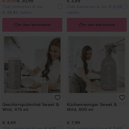
Spülmittel
€ 31,89
€ 30,99
€ 3,49
Club beitreten & nur
Club beitreten & nur
€ 3,25
Spülbürsten | Spülsch
€ 28,82
zahlen
zahlen
Geschirrtücher
Spülzubehör
In den Warenkorb
In den Warenkorb
Autopflege
Innenraum | Cockpit
Außen | Lack
Felgen | Reifen | Gumm
Autodüfte
Auto Shampoo
Autopflege-Zubehör
Schuhpflege
Sneakerreinigung
Schuhreinigung
Schuhbürsten
Schuhcreme
Geschirrspülmittel Sweet &
Küchenreiniger Sweet &
Wild, 475 ml
Wild, 600 ml
Schuhimprägnierung
Duft | Kerzen
€ 4,49
€ 7,99
Lufterfrischer
Club beitreten & nur
€ 4,18
Club beitreten & nur
€ 7,43