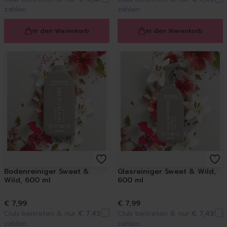
Raumdüfte
zahlen
zahlen
Kerzen
Hygiene
In den Warenkorb
In den Warenkorb
Handseifen
Handschuhe
Müllbeutel | Eimer
Haushaltspapier
Tücher | Schwämme | Bürste
Mikrofaser-Tücher
Schwämme | Schwammt
Feuchttücher
Bürsten
Bodenreiniger Sweet &
Glasreiniger Sweet & Wild,
Wild, 600 ml
600 ml
€ 7,99
€ 7,99
Club beitreten & nur
€ 7,43
Club beitreten & nur
€ 7,43
zahlen
zahlen