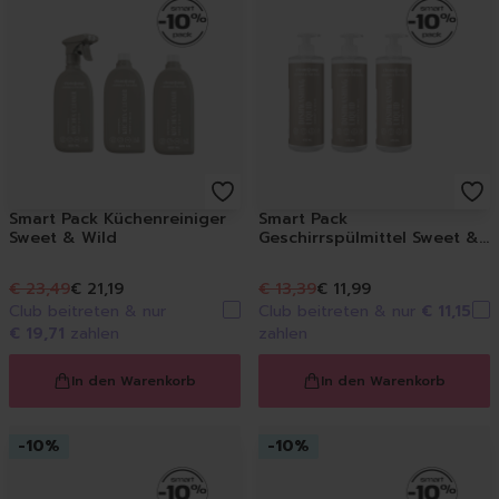
Smart Pack Küchenreiniger
Smart Pack
Sweet & Wild
Geschirrspülmittel Sweet &
Wild
€ 23,49
€ 21,19
€ 13,39
€ 11,99
Club beitreten & nur
Club beitreten & nur
€ 11,15
€ 19,71
zahlen
zahlen
In den Warenkorb
In den Warenkorb
-
10
%
-
10
%