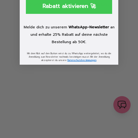
browser console for more information)
.
Rabatt aktivieren 🚀
Löschen
Melde dich zu unserem
WhatsApp-Newsletter
an
und erhalte 25% Rabatt auf deine nächste
Bestellung ab 50€.
Mit dem Klick auf den Button wirst du zu WhatsApp weitergeleitet, wo du die
Anmeldung zum Newsletter nochmals bestätigen musst. Mit der Anmeldung
akzeptierst du unsere
Datenschutzbestimmungen
.
senden