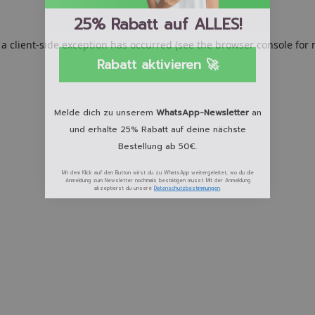
25% Rabatt auf ALLES!
: a client-side exception has occurred (see the browser console for
Rabatt aktivieren 🚀
Melde dich zu unserem
WhatsApp-Newsletter
an
und erhalte 25% Rabatt auf deine nächste
Bestellung ab 50€.
Mit dem Klick auf den Button wirst du zu WhatsApp weitergeleitet, wo du die
Anmeldung zum Newsletter nochmals bestätigen musst. Mit der Anmeldung
akzeptierst du unsere
Datenschutzbestimmungen
.