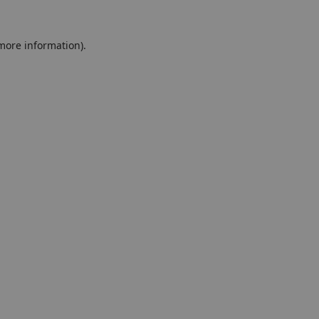
 more information)
.
Löschen