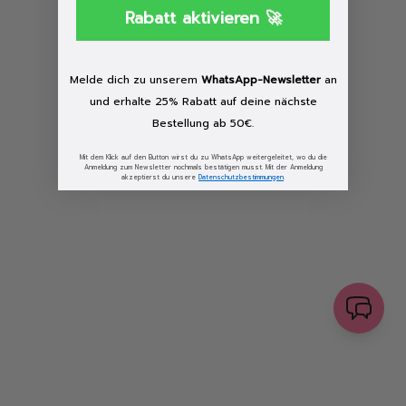
browser console for more information)
.
Rabatt aktivieren 🚀
Löschen
Melde dich zu unserem
WhatsApp-Newsletter
an
und erhalte 25% Rabatt auf deine nächste
Bestellung ab 50€.
Mit dem Klick auf den Button wirst du zu WhatsApp weitergeleitet, wo du die
Anmeldung zum Newsletter nochmals bestätigen musst. Mit der Anmeldung
akzeptierst du unsere
Datenschutzbestimmungen
.
senden