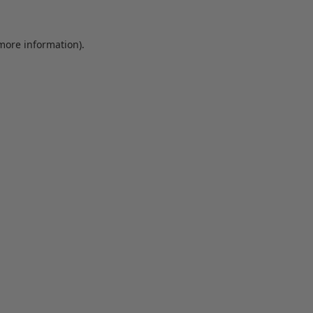
 more information)
.
Löschen