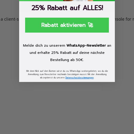
25% Rabatt auf ALLES!
: a client-side exception has occurred (see the browser console for
Rabatt aktivieren 🚀
Melde dich zu unserem
WhatsApp-Newsletter
an
und erhalte 25% Rabatt auf deine nächste
Bestellung ab 50€.
Mit dem Klick auf den Button wirst du zu WhatsApp weitergeleitet, wo du die
Anmeldung zum Newsletter nochmals bestätigen musst. Mit der Anmeldung
akzeptierst du unsere
Datenschutzbestimmungen
.