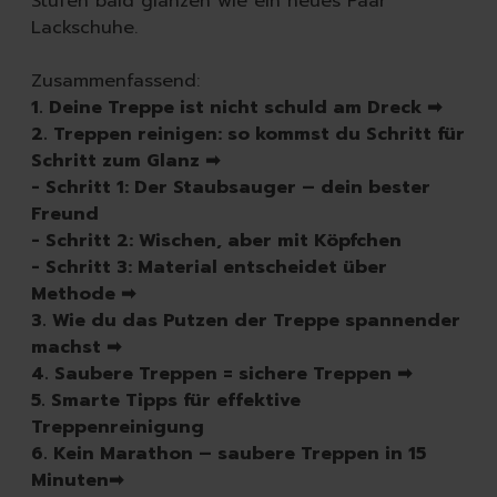
Stufen bald glänzen wie ein neues Paar
Raumdüfte
Lackschuhe.
Kerzen
Hygiene
Zusammenfassend:
Handseifen
1. Deine Treppe ist nicht schuld am Dreck ➡
Handschuhe
2. Treppen reinigen: so kommst du Schritt für
Müllbeutel | Eimer
Schritt zum Glanz ➡
Haushaltspapier
- Schritt 1: Der Staubsauger – dein bester
Tücher | Schwämme | Bürste
Freund
Mikrofaser-Tücher
- Schritt 2: Wischen, aber mit Köpfchen
Schwämme | Schwammt
- Schritt 3: Material entscheidet über
Feuchttücher
Methode ➡
Bürsten
3. Wie du das Putzen der Treppe spannender
machst ➡
4. Saubere Treppen = sichere Treppen ➡
5. Smarte Tipps für effektive
Treppenreinigung
6. Kein Marathon – saubere Treppen in 15
Minuten➡