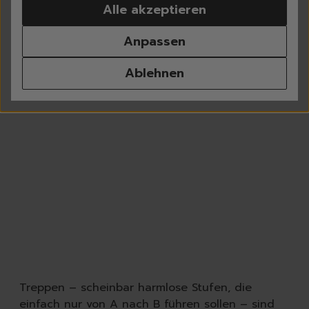
Alle akzeptieren
Waschen
Weißwäsche
Anpassen
Buntwäsche
Schwarzwäsche
Ablehnen
Sportwäsche
Feinwäsche
Universalwaschmittel
Waschpulver
Waschmittel Caps
Flüssigwaschmittel
Weichspüler
Wäscheparfüm
Waschzusatz | Waschma
Fleckenentferner
Textilerfrischer
Waschzubehör
Spülen
Treppen – scheinbar harmlose Stufen, die
Geschirrspülmittel, -Ta
einfach nur von A nach B führen sollen – sind