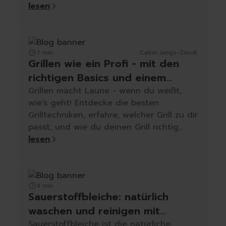
lesen
7 min
Catrin Jungs-Ziecik
Grillen wie ein Profi - mit den
richtigen Basics und einem
sauberen Grill
Grillen macht Laune - wenn du weißt,
wie's geht! Entdecke die besten
Grilltechniken, erfahre, welcher Grill zu dir
passt, und wie du deinen Grill richtig
reinigst – mit Produkttipps von
lesen
cleangang.
4 min
Sauerstoffbleiche: natürlich
waschen und reinigen mit
Natriumpercarbonat
Sauerstoffbleiche ist die natürliche