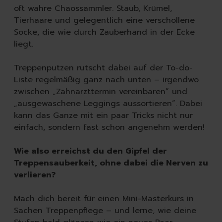
Spülmittel
oft wahre Chaossammler. Staub, Krümel,
Spülbürsten | Spülsch
Tierhaare und gelegentlich eine verschollene
Geschirrtücher
Socke, die wie durch Zauberhand in der Ecke
Spülzubehör
liegt.
Autopflege
Innenraum | Cockpit
Treppenputzen rutscht dabei auf der To-do-
Außen | Lack
Liste regelmäßig ganz nach unten – irgendwo
Felgen | Reifen | Gumm
zwischen „Zahnarzttermin vereinbaren“ und
Autodüfte
„ausgewaschene Leggings aussortieren“. Dabei
Auto Shampoo
kann das Ganze mit ein paar Tricks nicht nur
Autopflege-Zubehör
einfach, sondern fast schon angenehm werden!
Schuhpflege
Sneakerreinigung
Wie also erreichst du den Gipfel der
Schuhreinigung
Treppensauberkeit, ohne dabei die Nerven zu
Schuhbürsten
verlieren?
Schuhcreme
Schuhimprägnierung
Mach dich bereit für einen Mini-Masterkurs in
Duft | Kerzen
Sachen Treppenpflege – und lerne, wie deine
Lufterfrischer