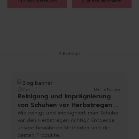
In den Warenkorb
In den Warenkorb
Latest Blog Posts
3 Einträge
7 min
Melina Kümmel
Reinigung und Imprägnierung
von Schuhen vor Herbstregen –
Teil 2
Wie reinigt und imprägniert man Schuhe
vor den Herbstregen richtig? Entdecke
unsere bewährten Methoden und die
besten Produkte.