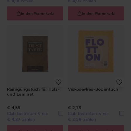
€ 4,18
zahlen
€ 4,92
zahlen
In den Warenkorb
In den Warenkorb
Reinigungstuch für Holz-
Viskosevlies-Bodentuch
und Laminat
€ 4,59
€ 2,79
Club beitreten & nur
Club beitreten & nur
€ 4,27
zahlen
€ 2,59
zahlen