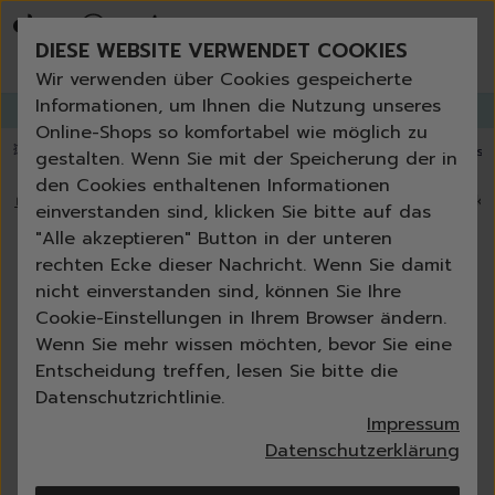
Bestseller
Angebote der Woche
DIESE WEBSITE VERWENDET COOKIES
Neu
Erneut bestellen
Wir verwenden über Cookies gespeicherte
Essentials für dein Zuhause
Informationen, um Ihnen die Nutzung unseres
GANGLETTER
abonnieren und
bis zu 30%
Rabatt erhalten!
Universal & Ökoprodukte
Online-Shops so komfortabel wie möglich zu
Spring by Jenna
💥 Fugenbürste gratis ab 60 € Bestellwert
⭐️ 4,8 TrustPilot score
📦 Versa
gestalten. Wenn Sie mit der Speicherung der in
Sets
den Cookies enthaltenen Informationen
Reiniger
🏠
›
Blog
›
Treppen reinigen: Wie du den Gipfel der Sauberke
einverstanden sind, klicken Sie bitte auf das
Küche
"Alle akzeptieren" Button in der unteren
Bad | WC
Treppen reinigen: Wie du den
rechten Ecke dieser Nachricht. Wenn Sie damit
Fenster | Glas | Spiegel
Gipfel der Sauberkeit ohne Stress
nicht einverstanden sind, können Sie Ihre
Möbelreiniger
Cookie-Einstellungen in Ihrem Browser ändern.
und Schweiß erklimmst
Bodenreiniger
Wenn Sie mehr wissen möchten, bevor Sie eine
Wischmopps | Besen | E
Entscheidung treffen, lesen Sie bitte die
Catrin Jungs-Ziecik
04-04-2025
6 min
Außenreiniger
Datenschutzrichtlinie.
Tücher | Schwämme
Impressum
Bürsten
Datenschutzerklärung
Zubehör
Nature All - Öko Reinigung