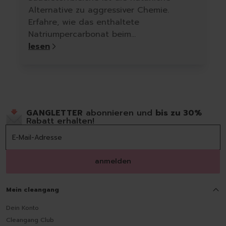
Alternative zu aggressiver Chemie.
Erfahre, wie das enthaltete
Natriumpercarbonat beim
Wäschewaschen, Fleckenentfernen und
lesen
Reinigen hilft – für ein sauberes Zuhause
ohne Kompromisse.
GANGLETTER
abonnieren und
bis zu 30%
Rabatt erhalten!
anmelden
Mein cleangang
Dein Konto
Cleangang Club