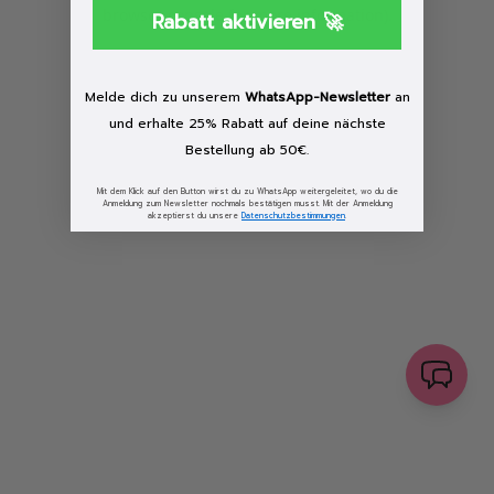
browser console for more information)
.
Rabatt aktivieren 🚀
Löschen
Melde dich zu unserem
WhatsApp-Newsletter
an
und erhalte 25% Rabatt auf deine nächste
Bestellung ab 50€.
Mit dem Klick auf den Button wirst du zu WhatsApp weitergeleitet, wo du die
Anmeldung zum Newsletter nochmals bestätigen musst. Mit der Anmeldung
akzeptierst du unsere
Datenschutzbestimmungen
.
senden