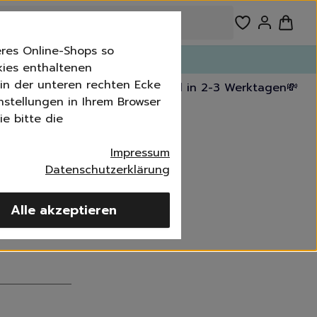
res Online-Shops so
n!
kies enthaltenen
n in der unteren rechten Ecke
kostenfrei ab 39,99 €
🚚 Versand in 2-3 Werktagen
💸 30
nstellungen in Ihrem Browser
e bitte die
er
Impressum
Datenschutzerklärung
Alle akzeptieren
imer