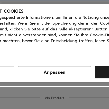
Bestseller
n
Angebote der Woche
T COOKIES
Neu
gespeicherte Informationen, um Ihnen die Nutzung unse
Essentials für dein Zuhause
ANGLETTER
abonnieren und
bis zu 30%
Rabatt erhalte
estalten. Wenn Sie mit der Speicherung der in den Coo
Universal & Ökoprodukte
ind, klicken Sie bitte auf das "Alle akzeptieren" Butto
tPilot score
📦 Versand nach Österreich 3,99 € ab 30 €, 
Spring by Jenna
mit nicht einverstanden sind, können Sie Ihre Cookie-Ei
Sets
möchten, bevor Sie eine Entscheidung treffen, lesen Si
Reiniger
üllbeutel | Eim
Küche
Bad | WC
Fenster | Glas | Spiegel
Möbelreiniger
Anpassen
Bodenreiniger
Sortieren nach
Produktanzahl
Alle Filter
Wischmopps | Besen | E
Außenreiniger
Tücher | Schwämme
Bürsten
ein Produkt
Zubehör
Nature All - Öko Reinigung