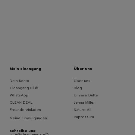
Mein cleangang
Über uns
Dein Konto
Über uns
Cleangang Club
Blog
WhatsApp
Unsere Düfte
CLEAN DEAL
Jenna Miller
Freunde einladen
Nature All
Impressum
Meine Einwilligungen
schreibe uns:
hilfe@cleangang.de