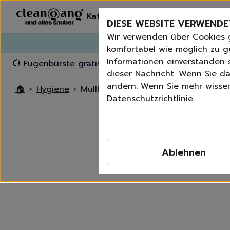
Kategorien
Erneut bestelle
DIESE WEBSITE VERWENDE
Wir verwenden über Cookies 
G
komfortabel wie möglich zu g
Informationen einverstanden s
💥 Fugenbürste gratis ab 60 € Bestellwert
⭐️ 4,8 Trus
dieser Nachricht. Wenn Sie da
ändern. Wenn Sie mehr wissen 
🏠
›
Hygiene
›
Müllbeutel | Eimer
Datenschutzrichtlinie.
M
Ablehnen