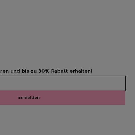
wämme
Löschen
i
ren und
bis zu 30%
Rabatt erhalten!
anmelden