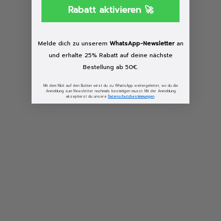
browser console for more information)
.
Rabatt aktivieren 🚀
Melde dich zu unserem
WhatsApp-Newsletter
an
und erhalte 25% Rabatt auf deine nächste
Bestellung ab 50€.
Mit dem Klick auf den Button wirst du zu WhatsApp weitergeleitet, wo du die
Anmeldung zum Newsletter nochmals bestätigen musst. Mit der Anmeldung
akzeptierst du unsere
Datenschutzbestimmungen
.