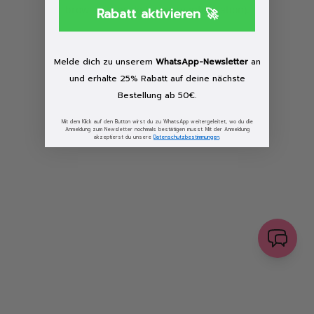
browser console for more information)
.
Rabatt aktivieren 🚀
Löschen
Melde dich zu unserem
WhatsApp-Newsletter
an
und erhalte 25% Rabatt auf deine nächste
Bestellung ab 50€.
Mit dem Klick auf den Button wirst du zu WhatsApp weitergeleitet, wo du die
Anmeldung zum Newsletter nochmals bestätigen musst. Mit der Anmeldung
akzeptierst du unsere
Datenschutzbestimmungen
.
senden