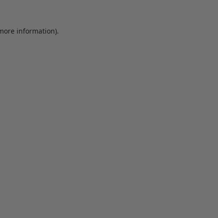
 more information)
.
Löschen