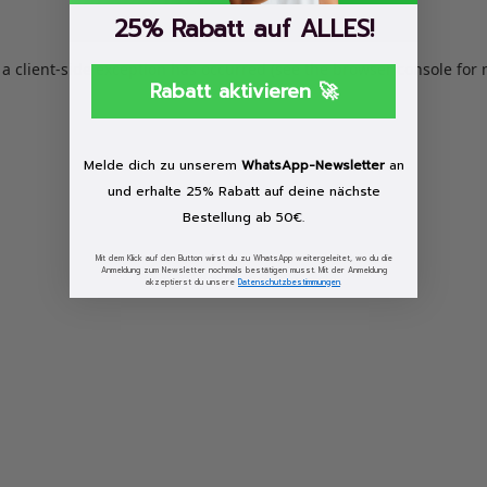
25% Rabatt auf ALLES!
: a client-side exception has occurred (see the browser console for
Rabatt aktivieren 🚀
Melde dich zu unserem
WhatsApp-Newsletter
an
und erhalte 25% Rabatt auf deine nächste
Bestellung ab 50€.
Mit dem Klick auf den Button wirst du zu WhatsApp weitergeleitet, wo du die
Anmeldung zum Newsletter nochmals bestätigen musst. Mit der Anmeldung
akzeptierst du unsere
Datenschutzbestimmungen
.