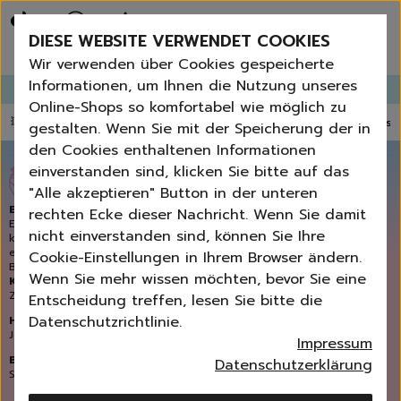
Bestseller
Angebote der Woche
DIESE WEBSITE VERWENDET COOKIES
Neu
Erneut bestellen
Wir verwenden über Cookies gespeicherte
Essentials für dein Zuhause
Informationen, um Ihnen die Nutzung unseres
GANGLETTER
abonnieren und
bis zu 30%
Rabatt erhalten!
Universal & Ökoprodukte
Online-Shops so komfortabel wie möglich zu
Spring by Jenna
💥 Fugenbürste gratis ab 60 € Bestellwert
⭐️ 4,8 TrustPilot score
📦 Versa
gestalten. Wenn Sie mit der Speicherung der in
Sets
den Cookies enthaltenen Informationen
Reiniger
einverstanden sind, klicken Sie bitte auf das
Blossom Sky-Duft
Küche
"Alle akzeptieren" Button in der unteren
Bad | WC
Enjoy the blossom beauty
rechten Ecke dieser Nachricht. Wenn Sie damit
Fenster | Glas | Spiegel
Eine einzigartige Interpretation eines blühenden Blumenbouquet
nicht einverstanden sind, können Sie Ihre
kombiniert mit einer fruchtigen Duftexplosion. Exklusive Noten so
Möbelreiniger
einzigartig wie die unvergessliche Kulisse einer blühenden
Cookie-Einstellungen in Ihrem Browser ändern.
Bodenreiniger
Blumenwiese für dein Zuhause.
Wenn Sie mehr wissen möchten, bevor Sie eine
Kopfnote
Wischmopps | Besen | E
Zitrone
Ananas
Grünpflanzen
Entscheidung treffen, lesen Sie bitte die
Außenreiniger
Datenschutzrichtlinie.
Herznote
Tücher | Schwämme
Jasmin
Pfirsich
Rose
Impressum
Bürsten
Basisnote
Datenschutzerklärung
Zubehör
Sandelholz
Tonkabohnen
Moos
Sonnenakkord
Nature All - Öko Reinigung