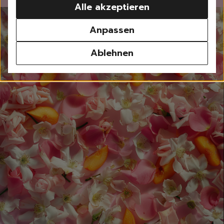
Alle akzeptieren
Waschen
Weißwäsche
Anpassen
Buntwäsche
Schwarzwäsche
Ablehnen
Sportwäsche
Feinwäsche
Universalwaschmittel
Waschpulver
Waschmittel Caps
Flüssigwaschmittel
Weichspüler
Wäscheparfüm
Waschzusatz | Waschma
Fleckenentferner
Textilerfrischer
Waschzubehör
Spülen
Geschirrspülmittel, -Ta