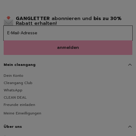
Raumdüfte
Kerzen
Hygiene
GANGLETTER
abonnieren und
bis zu 30%
Rabatt erhalten!
Handseifen
Handschuhe
Müllbeutel | Eimer
Haushaltspapier
anmelden
Tücher | Schwämme | Bürste
Mikrofaser-Tücher
Mein cleangang
Schwämme | Schwammt
Feuchttücher
Dein Konto
Bürsten
Cleangang Club
WhatsApp
CLEAN DEAL
Freunde einladen
Meine Einwilligungen
Über uns