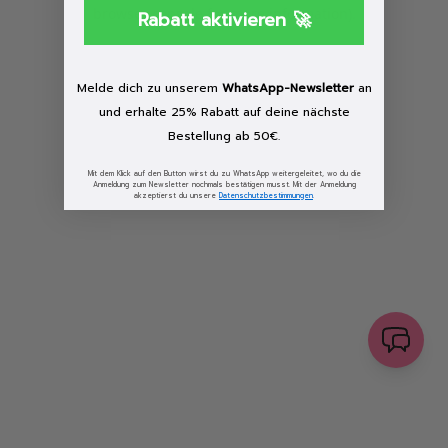
browser console for more information)
.
Rabatt aktivieren 🚀
Löschen
Melde dich zu unserem
WhatsApp-Newsletter
an
und erhalte 25% Rabatt auf deine nächste
Bestellung ab 50€.
Mit dem Klick auf den Button wirst du zu WhatsApp weitergeleitet, wo du die
Anmeldung zum Newsletter nochmals bestätigen musst. Mit der Anmeldung
akzeptierst du unsere
Datenschutzbestimmungen
.
senden