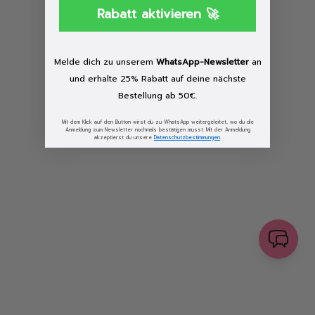
browser console for more information)
.
Rabatt aktivieren 🚀
Löschen
Melde dich zu unserem
WhatsApp-Newsletter
an
und erhalte 25% Rabatt auf deine nächste
Bestellung ab 50€.
Mit dem Klick auf den Button wirst du zu WhatsApp weitergeleitet, wo du die
Anmeldung zum Newsletter nochmals bestätigen musst. Mit der Anmeldung
akzeptierst du unsere
Datenschutzbestimmungen
.
senden