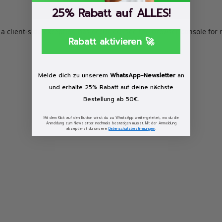
25% Rabatt auf ALLES!
: a client-side exception has occurred (see the browser console for
Rabatt aktivieren 🚀
Melde dich zu unserem
WhatsApp-Newsletter
an
und erhalte 25% Rabatt auf deine nächste
Bestellung ab 50€.
Mit dem Klick auf den Button wirst du zu WhatsApp weitergeleitet, wo du die
Anmeldung zum Newsletter nochmals bestätigen musst. Mit der Anmeldung
akzeptierst du unsere
Datenschutzbestimmungen
.