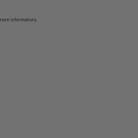
 more information)
.
Löschen