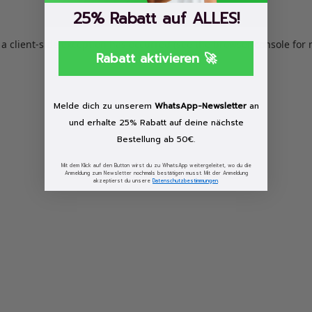
25% Rabatt auf ALLES!
: a client-side exception has occurred (see the browser console for
Rabatt aktivieren 🚀
Melde dich zu unserem
WhatsApp-Newsletter
an
und erhalte 25% Rabatt auf deine nächste
Bestellung ab 50€.
Mit dem Klick auf den Button wirst du zu WhatsApp weitergeleitet, wo du die
Anmeldung zum Newsletter nochmals bestätigen musst. Mit der Anmeldung
akzeptierst du unsere
Datenschutzbestimmungen
.