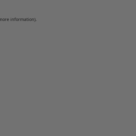
 more information)
.
Löschen