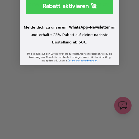
browser console for more information)
.
Rabatt aktivieren 🚀
Löschen
Melde dich zu unserem
WhatsApp-Newsletter
an
und erhalte 25% Rabatt auf deine nächste
Bestellung ab 50€.
Mit dem Klick auf den Button wirst du zu WhatsApp weitergeleitet, wo du die
Anmeldung zum Newsletter nochmals bestätigen musst. Mit der Anmeldung
akzeptierst du unsere
Datenschutzbestimmungen
.
senden