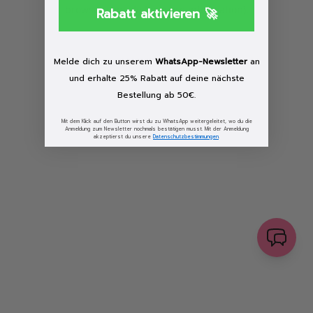
browser console for more information)
.
Rabatt aktivieren 🚀
Löschen
Melde dich zu unserem
WhatsApp-Newsletter
an
und erhalte 25% Rabatt auf deine nächste
Bestellung ab 50€.
Mit dem Klick auf den Button wirst du zu WhatsApp weitergeleitet, wo du die
Anmeldung zum Newsletter nochmals bestätigen musst. Mit der Anmeldung
akzeptierst du unsere
Datenschutzbestimmungen
.
senden