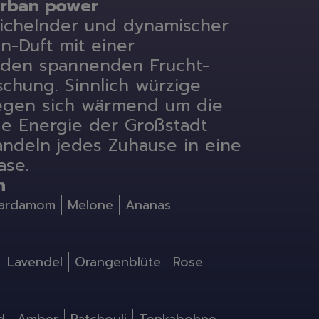
urban power
ichelnder und dynamischer
n-Duft mit einer
nden spannenden Frucht-
schung. Sinnlich würzige
egen sich wärmend um die
e Energie der Großstadt
ndeln jedes Zuhause in eine
ase.
n
ardamom
Melone
Ananas
schinenreiniger
Lavendel
Orangenblüte
Rose
bs, -Salz & Co.