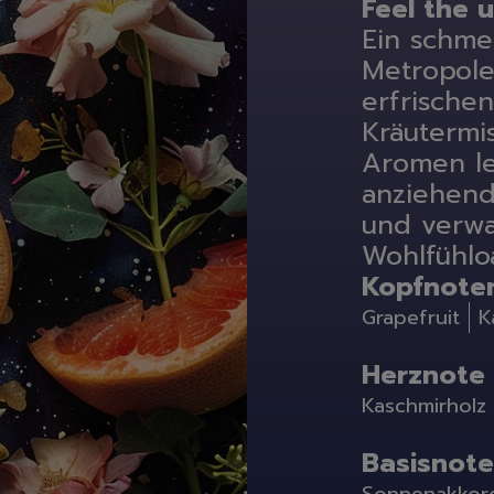
Feel the 
Waschen
Ein schme
Weißwäsche
Metropole
Buntwäsche
erfrische
Schwarzwäsche
Kräutermi
Sportwäsche
Feinwäsche
Aromen l
Universalwaschmittel
anziehend
Waschpulver
und verwa
Waschmittel Caps
Wohlfühlo
Flüssigwaschmittel
Kopfnote
Weichspüler
Wäscheparfüm
Grapefruit
K
Waschzusatz | Waschma
Fleckenentferner
Herznote
Textilerfrischer
Kaschmirholz
Waschzubehör
Spülen
Basisnote
Geschirrspülmittel, -Ta