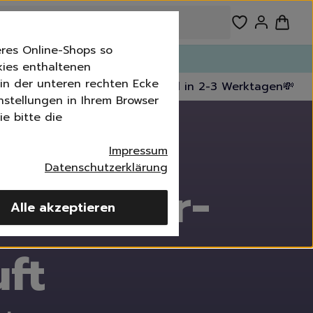
res Online-Shops so
n!
kies enthaltenen
n in der unteren rechten Ecke
kostenfrei ab 39,99 €
🚚 Versand in 2-3 Werktagen
💸 30
nstellungen in Ihrem Browser
e bitte die
Impressum
Datenschutzerklärung
ban Star-
Alle akzeptieren
imer
ft