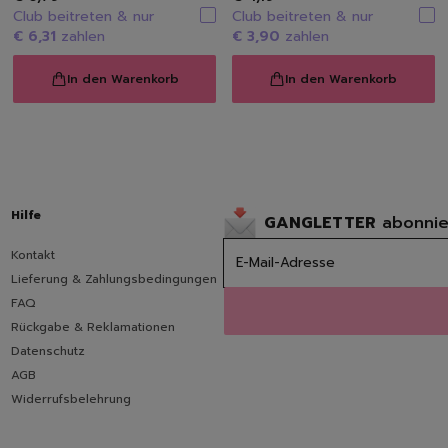
Raumdüfte
Club beitreten & nur
Club beitreten & nur
Kerzen
€ 6,31
zahlen
€ 3,90
zahlen
Hygiene
In den Warenkorb
In den Warenkorb
Handseifen
Handschuhe
Müllbeutel | Eimer
Haushaltspapier
Tücher | Schwämme | Bürste
Mikrofaser-Tücher
Hilfe
GANGLETTER
abonnie
Schwämme | Schwammt
Feuchttücher
Kontakt
Bürsten
Lieferung & Zahlungsbedingungen
FAQ
Rückgabe & Reklamationen
Datenschutz
AGB
Widerrufsbelehrung