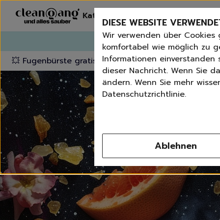
Kategorien
Erneut bestelle
DIESE WEBSITE VERWENDE
Wir verwenden über Cookies 
G
komfortabel wie möglich zu g
Informationen einverstanden s
💥 Fugenbürste gratis ab 60 € Bestellwert
⭐️ 4,8 Trus
dieser Nachricht. Wenn Sie da
ändern. Wenn Sie mehr wissen 
Datenschutzrichtlinie.
Ablehnen