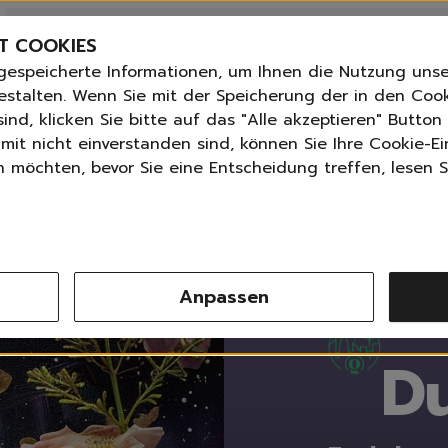
Bestseller
n
Angebote der Woche
T COOKIES
Neu
gespeicherte Informationen, um Ihnen die Nutzung unse
Essentials für dein Zuhause
ANGLETTER
abonnieren und
bis zu 30%
Rabatt erhalte
estalten. Wenn Sie mit der Speicherung der in den Coo
Universal & Ökoprodukte
ind, klicken Sie bitte auf das "Alle akzeptieren" Butto
tPilot score
📦 Versand nach Österreich 3,99 € ab 30 €, 
Spring by Jenna
mit nicht einverstanden sind, können Sie Ihre Cookie-Ei
Sets
möchten, bevor Sie eine Entscheidung treffen, lesen Si
Reiniger
Küche
Bad | WC
Fenster | Glas | Spiegel
Ur
Möbelreiniger
Anpassen
Bodenreiniger
Wischmopps | Besen | E
Außenreiniger
Du
Tücher | Schwämme
Bürsten
Zubehör
Nature All - Öko Reinigung