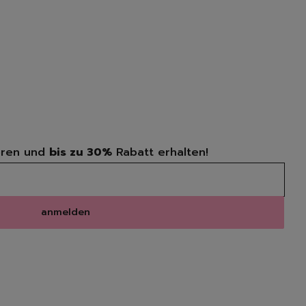
n
ren und
bis zu 30%
Rabatt erhalten!
ücher
anmelden