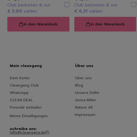
Club beitreten & nur
Club beitreten & nur
€ 3,90
zahlen
€ 6,31
zahlen
In den Warenkorb
In den Warenkorb
Mein cleangang
Über uns
Dein Konto
Über uns
Cleangang Club
Blog
WhatsApp
Unsere Düfte
CLEAN DEAL
Jenna Miller
Freunde einladen
Nature All
Impressum
Meine Einwilligungen
schreibe uns:
hilfe@cleangang.de